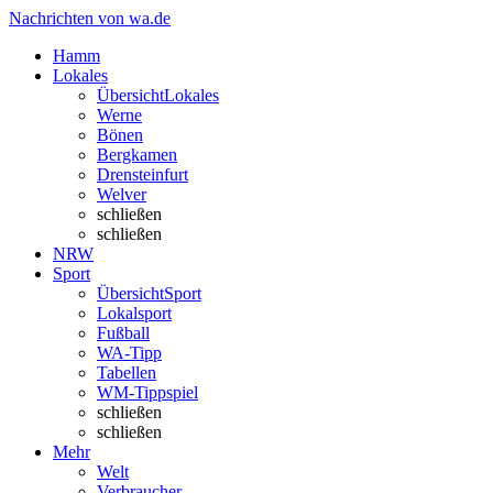
Nachrichten von wa.de
Hamm
Lokales
Übersicht
Lokales
Werne
Bönen
Bergkamen
Drensteinfurt
Welver
schließen
schließen
NRW
Sport
Übersicht
Sport
Lokalsport
Fußball
WA-Tipp
Tabellen
WM-Tippspiel
schließen
schließen
Mehr
Welt
Verbraucher