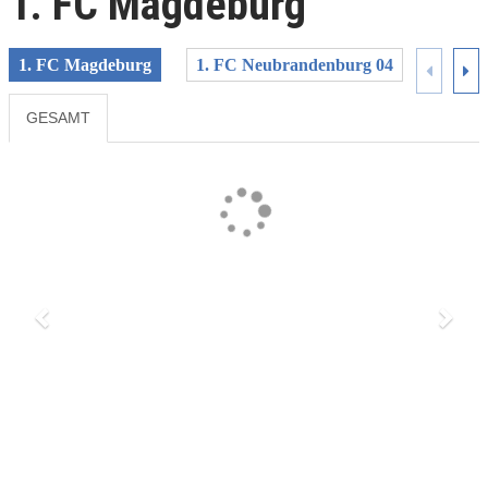
1. FC Magdeburg
1. FC Magdeburg
1. FC Neubrandenburg 04
1. FF
GESAMT
Previous
Next