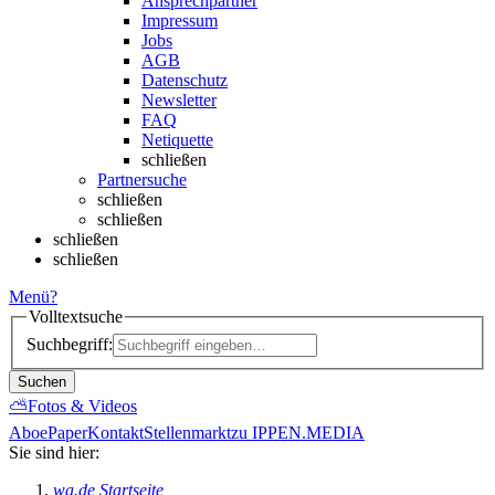
Ansprechpartner
Impressum
Jobs
AGB
Datenschutz
Newsletter
FAQ
Netiquette
schließen
Partnersuche
schließen
schließen
schließen
schließen
Menü
?
Volltextsuche
Suchbegriff:
Suchen
⛅
Fotos & Videos
Abo
ePaper
Kontakt
Stellenmarkt
zu IPPEN.MEDIA
Sie sind hier:
wa.de Startseite