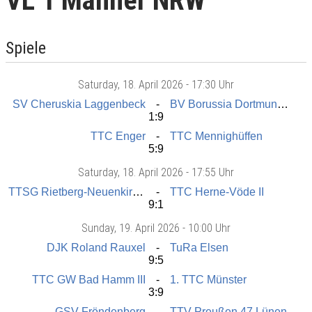
VL 1 Männer NRW
Spiele
Saturday
, 18. April 2026 -
17:30 Uhr
SV Cheruskia Laggenbeck
BV Borussia Dortmund III
1:9
TTC Enger
TTC Mennighüffen
5:9
Saturday
, 18. April 2026 -
17:55 Uhr
TTSG Rietberg-Neuenkirchen
TTC Herne-Vöde II
9:1
Sunday
, 19. April 2026 -
10:00 Uhr
DJK Roland Rauxel
TuRa Elsen
9:5
TTC GW Bad Hamm III
1. TTC Münster
3:9
GSV Fröndenberg
TTV Preußen 47 Lünen