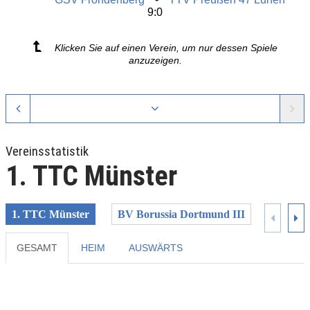
9:0
Klicken Sie auf einen Verein, um nur dessen Spiele
anzuzeigen.
Vereinsstatistik
1. TTC Münster
1. TTC Münster
BV Borussia Dortmund III
DJK Ro
GESAMT
HEIM
AUSWÄRTS
Previous
Next