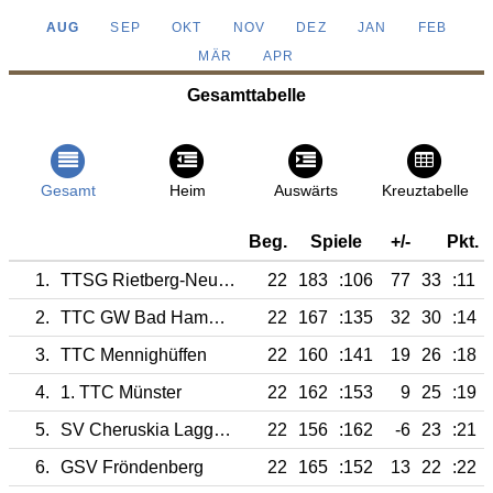
AUG
SEP
OKT
NOV
DEZ
JAN
FEB
MÄR
APR
Gesamttabelle
Gesamt
Heim
Auswärts
Kreuztabelle
Beg.
Spiele
+/-
Pkt.
1.
TTSG Rietberg-Neuenkirchen
22
183
:106
77
33
:11
2.
TTC GW Bad Hamm III
22
167
:135
32
30
:14
3.
TTC Mennighüffen
22
160
:141
19
26
:18
4.
1. TTC Münster
22
162
:153
9
25
:19
5.
SV Cheruskia Laggenbeck
22
156
:162
-6
23
:21
6.
GSV Fröndenberg
22
165
:152
13
22
:22