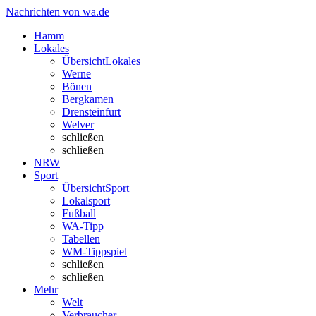
Nachrichten von wa.de
Hamm
Lokales
Übersicht
Lokales
Werne
Bönen
Bergkamen
Drensteinfurt
Welver
schließen
schließen
NRW
Sport
Übersicht
Sport
Lokalsport
Fußball
WA-Tipp
Tabellen
WM-Tippspiel
schließen
schließen
Mehr
Welt
Verbraucher