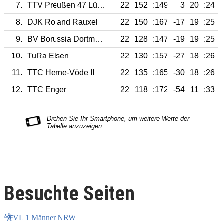
7.
TTV Preußen 47 Lünen
22
152
:149
3
20
:24
8.
DJK Roland Rauxel
22
150
:167
-17
19
:25
9.
BV Borussia Dortmund III
22
128
:147
-19
19
:25
10.
TuRa Elsen
22
130
:157
-27
18
:26
11.
TTC Herne-Vöde II
22
135
:165
-30
18
:26
12.
TTC Enger
22
118
:172
-54
11
:33
Besuchte Seiten
VL 1 Männer NRW