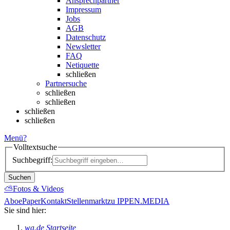
Ansprechpartner
Impressum
Jobs
AGB
Datenschutz
Newsletter
FAQ
Netiquette
schließen
Partnersuche
schließen
schließen
schließen
schließen
Menü
?
Volltextsuche
Suchbegriff:
Suchen
⛅
Fotos & Videos
Abo
ePaper
Kontakt
Stellenmarkt
zu IPPEN.MEDIA
Sie sind hier:
wa.de Startseite