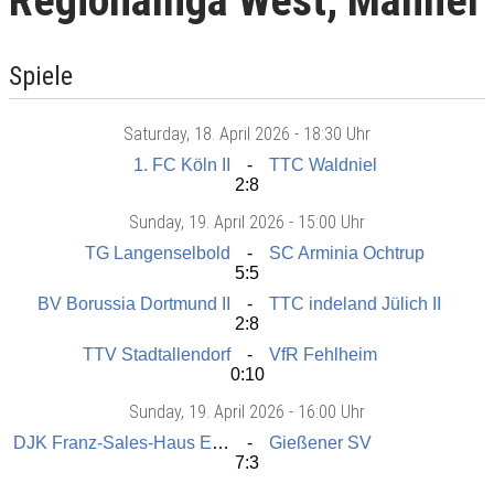
Regionalliga West, Männer
Spiele
Saturday
, 18. April 2026 -
18:30 Uhr
1. FC Köln II
TTC Waldniel
2:8
Sunday
, 19. April 2026 -
15:00 Uhr
TG Langenselbold
SC Arminia Ochtrup
5:5
BV Borussia Dortmund II
TTC indeland Jülich II
2:8
TTV Stadtallendorf
VfR Fehlheim
0:10
Sunday
, 19. April 2026 -
16:00 Uhr
DJK Franz-Sales-Haus Essen
Gießener SV
7:3