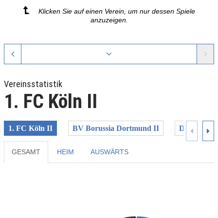
Klicken Sie auf einen Verein, um nur dessen Spiele
anzuzeigen.
Vereinsstatistik
1. FC Köln II
1. FC Köln II
BV Borussia Dortmund II
DJK Franz-
GESAMT
HEIM
AUSWÄRTS
Previous
Next