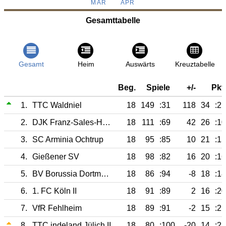
MÄR
APR
Gesamttabelle
Gesamt
Heim
Auswärts
Kreuztabelle
Beg.
Spiele
+/-
Pkt.
1.
TTC Waldniel
18
149
:31
118
34
:2
2.
DJK Franz-Sales-Haus Essen
18
111
:69
42
26
:10
3.
SC Arminia Ochtrup
18
95
:85
10
21
:15
4.
Gießener SV
18
98
:82
16
20
:16
5.
BV Borussia Dortmund II
18
86
:94
-8
18
:18
6.
1. FC Köln II
18
91
:89
2
16
:20
7.
VfR Fehlheim
18
89
:91
-2
15
:21
8.
TTC indeland Jülich II
18
80
:100
-20
14
:22