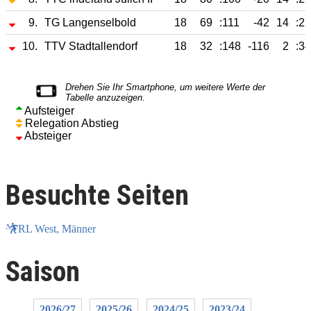
9.
TG Langenselbold
18
69
:111
-42
14
:22
10.
TTV Stadtallendorf
18
32
:148
-116
2
:34
Aufsteiger
Relegation Abstieg
Absteiger
Besuchte Seiten
RL West, Männer
Saison
2026/27
2025/26
2024/25
2023/24