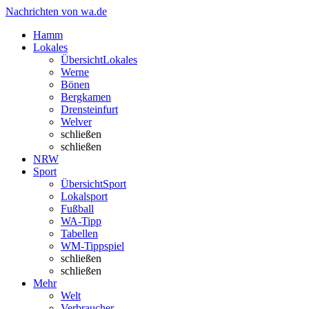
Nachrichten von wa.de
Hamm
Lokales
Übersicht
Lokales
Werne
Bönen
Bergkamen
Drensteinfurt
Welver
schließen
schließen
NRW
Sport
Übersicht
Sport
Lokalsport
Fußball
WA-Tipp
Tabellen
WM-Tippspiel
schließen
schließen
Mehr
Welt
Verbraucher