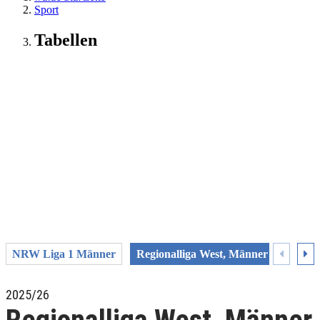
Sport
Tabellen
NRW Liga 1 Männer
Regionalliga West, Männer
LL 1
2025/26