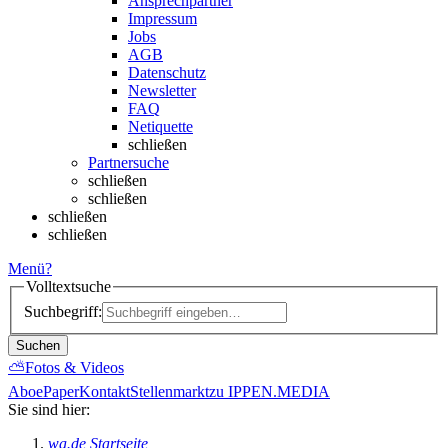
Ansprechpartner
Impressum
Jobs
AGB
Datenschutz
Newsletter
FAQ
Netiquette
schließen
Partnersuche
schließen
schließen
schließen
schließen
Menü
?
Volltextsuche
Suchbegriff:
Suchen
⛅
Fotos & Videos
Abo
ePaper
Kontakt
Stellenmarkt
zu IPPEN.MEDIA
Sie sind hier:
wa.de Startseite