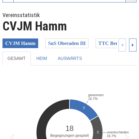
Vereinsstatistik
CVJM Hamm
CVJM Hamm
SuS Oberaden III
TTC Bergkamen-R
GESAMT
HEIM
AUSWÄRTS
Previous
Next