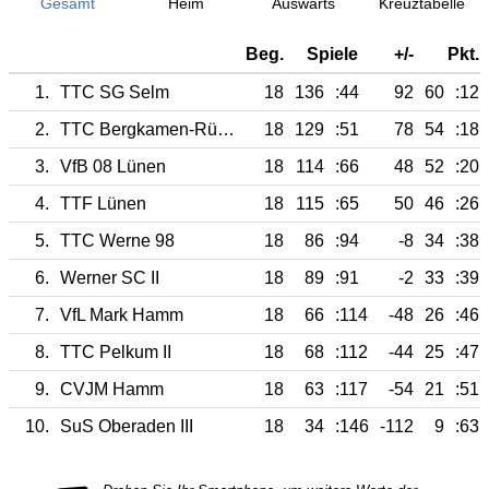
Gesamt
Heim
Auswärts
Kreuztabelle
Beg.
Spiele
+/-
Pkt.
1.
TTC SG Selm
18
136
:44
92
60
:12
2.
TTC Bergkamen-Rünthe II
18
129
:51
78
54
:18
3.
VfB 08 Lünen
18
114
:66
48
52
:20
4.
TTF Lünen
18
115
:65
50
46
:26
5.
TTC Werne 98
18
86
:94
-8
34
:38
6.
Werner SC II
18
89
:91
-2
33
:39
7.
VfL Mark Hamm
18
66
:114
-48
26
:46
8.
TTC Pelkum II
18
68
:112
-44
25
:47
9.
CVJM Hamm
18
63
:117
-54
21
:51
10.
SuS Oberaden III
18
34
:146
-112
9
:63