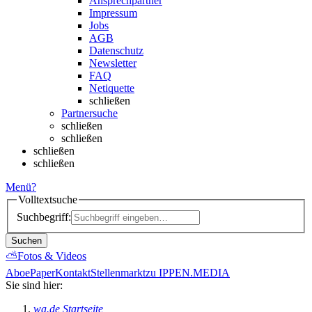
Ansprechpartner
Impressum
Jobs
AGB
Datenschutz
Newsletter
FAQ
Netiquette
schließen
Partnersuche
schließen
schließen
schließen
schließen
Menü
?
Volltextsuche
Suchbegriff:
Suchen
⛅
Fotos & Videos
Abo
ePaper
Kontakt
Stellenmarkt
zu IPPEN.MEDIA
Sie sind hier:
wa.de Startseite