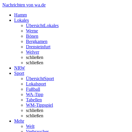
Nachrichten von wa.de
Hamm
Lokales
Übersicht
Lokales
Werne
Bönen
Bergkamen
Drensteinfurt
Welver
schließen
schließen
NRW
Sport
Übersicht
Sport
Lokalsport
Fußball
WA-Tipp
Tabellen
WM-Tippspiel
schließen
schließen
Mehr
Welt
Verbraucher