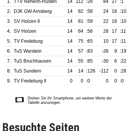
1.
TTV Neheim-Hüsten
14
112
:28
84
27
:1
2.
DJK GW Arnsberg
14
82
:58
24
18
:10
3.
SV Holzen II
14
81
:59
22
18
:10
4.
SV Holzen
14
84
:56
28
17
:11
5.
TV Fredeburg
14
75
:65
10
17
:11
6.
TuS Warstein
14
57
:83
-26
9
:19
7.
TuS Bruchhausen
14
55
:85
-30
6
:22
8.
TuS Sundern
14
14
:126
-112
0
:28
9.
TV Fredeburg II
0
0
:0
0
0
:0
Besuchte Seiten