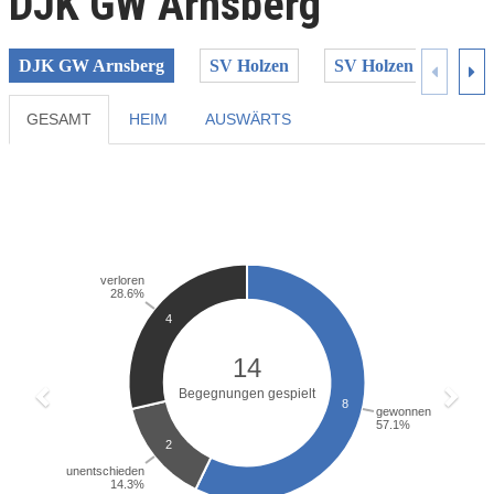
DJK GW Arnsberg
DJK GW Arnsberg
SV Holzen
SV Holzen II
T
GESAMT
HEIM
AUSWÄRTS
Previous
Next