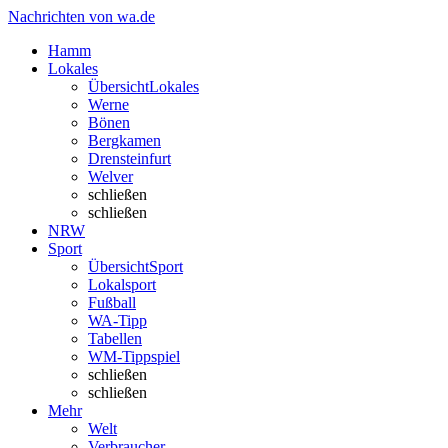
Nachrichten von wa.de
Hamm
Lokales
Übersicht
Lokales
Werne
Bönen
Bergkamen
Drensteinfurt
Welver
schließen
schließen
NRW
Sport
Übersicht
Sport
Lokalsport
Fußball
WA-Tipp
Tabellen
WM-Tippspiel
schließen
schließen
Mehr
Welt
Verbraucher