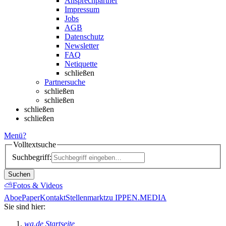
Ansprechpartner
Impressum
Jobs
AGB
Datenschutz
Newsletter
FAQ
Netiquette
schließen
Partnersuche
schließen
schließen
schließen
schließen
Menü
?
Volltextsuche
Suchbegriff:
Suchen
⛅
Fotos & Videos
Abo
ePaper
Kontakt
Stellenmarkt
zu IPPEN.MEDIA
Sie sind hier:
wa.de Startseite