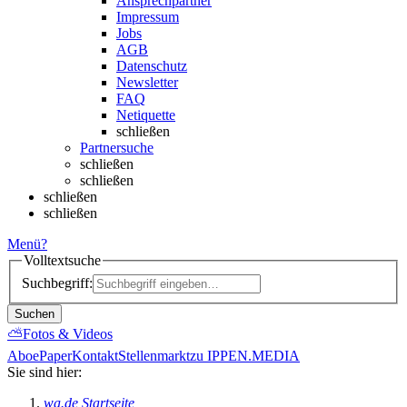
Ansprechpartner
Impressum
Jobs
AGB
Datenschutz
Newsletter
FAQ
Netiquette
schließen
Partnersuche
schließen
schließen
schließen
schließen
Menü
?
Volltextsuche
Suchbegriff:
Suchen
⛅
Fotos & Videos
Abo
ePaper
Kontakt
Stellenmarkt
zu IPPEN.MEDIA
Sie sind hier:
wa.de Startseite