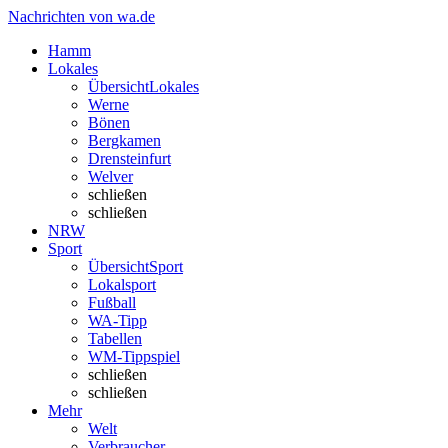
Nachrichten von wa.de
Hamm
Lokales
Übersicht
Lokales
Werne
Bönen
Bergkamen
Drensteinfurt
Welver
schließen
schließen
NRW
Sport
Übersicht
Sport
Lokalsport
Fußball
WA-Tipp
Tabellen
WM-Tippspiel
schließen
schließen
Mehr
Welt
Verbraucher