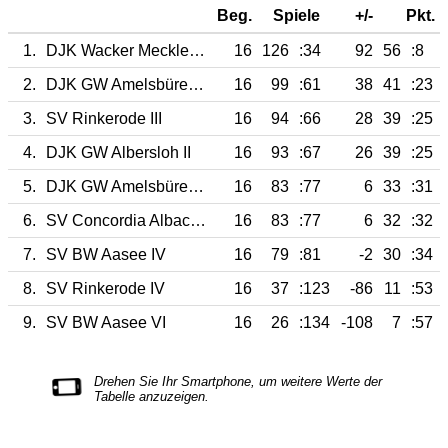
Beg.
Spiele
+/-
Pkt.
1.
DJK Wacker Mecklenbeck II
16
126
:34
92
56
:8
2.
DJK GW Amelsbüren III
16
99
:61
38
41
:23
3.
SV Rinkerode III
16
94
:66
28
39
:25
4.
DJK GW Albersloh II
16
93
:67
26
39
:25
5.
DJK GW Amelsbüren IV
16
83
:77
6
33
:31
6.
SV Concordia Albachten II
16
83
:77
6
32
:32
7.
SV BW Aasee IV
16
79
:81
-2
30
:34
8.
SV Rinkerode IV
16
37
:123
-86
11
:53
9.
SV BW Aasee VI
16
26
:134
-108
7
:57