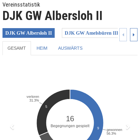
Vereinsstatistik
DJK GW Albersloh II
DJK GW Albersloh II
DJK GW Amelsbüren III
DJK
GESAMT
HEIM
AUSWÄRTS
Previous
Next