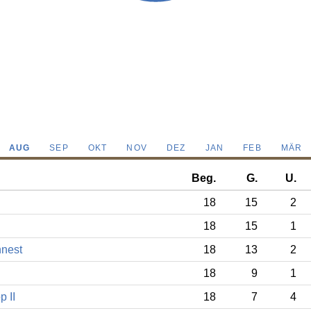
AUG
SEP
OKT
NOV
DEZ
JAN
FEB
MÄR
Beg.
G.
U.
18
15
2
18
15
1
nnest
18
13
2
18
9
1
p II
18
7
4