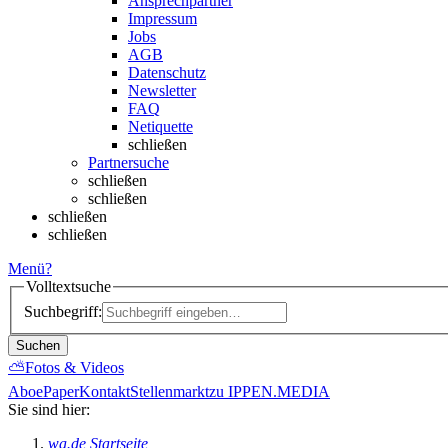
Ansprechpartner
Impressum
Jobs
AGB
Datenschutz
Newsletter
FAQ
Netiquette
schließen
Partnersuche
schließen
schließen
schließen
schließen
Menü
?
Volltextsuche
Suchbegriff:
Suchen
⛅
Fotos & Videos
Abo
ePaper
Kontakt
Stellenmarkt
zu IPPEN.MEDIA
Sie sind hier:
wa.de Startseite