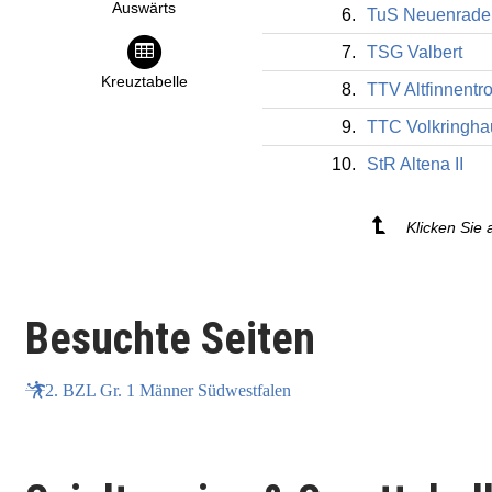
Auswärts
6.
TuS Neuenrade 
7.
TSG Valbert
Kreuztabelle
8.
TTV Altfinnentrop
9.
TTC Volkringh
10.
StR Altena II
Klicken Sie 
Besuchte Seiten
2. BZL Gr. 1 Männer Südwestfalen