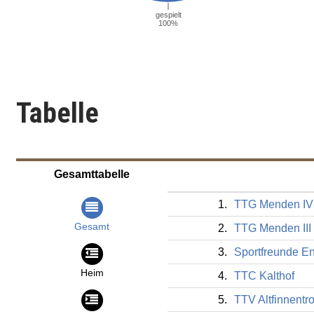
Tabelle
Gesamttabelle
1.
TTG Menden IV
Gesamt
2.
TTG Menden III
3.
Sportfreunde E
Heim
4.
TTC Kalthof
5.
TTV Altfinnentro