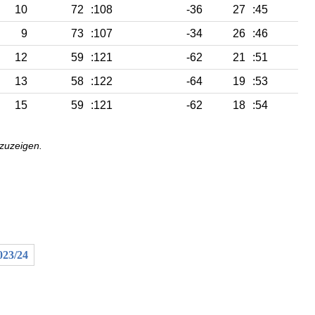
10
72
:108
-36
27
:45
9
73
:107
-34
26
:46
12
59
:121
-62
21
:51
13
58
:122
-64
19
:53
15
59
:121
-62
18
:54
nzuzeigen.
023/24