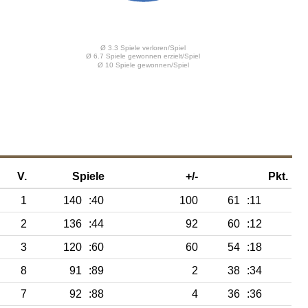
V.
Spiele
+/-
Pkt.
1
140
:40
100
61
:11
2
136
:44
92
60
:12
3
120
:60
60
54
:18
8
91
:89
2
38
:34
7
92
:88
4
36
:36