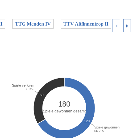
I
TTG Menden IV
TTV Altfinnentrop II
TTV Alt