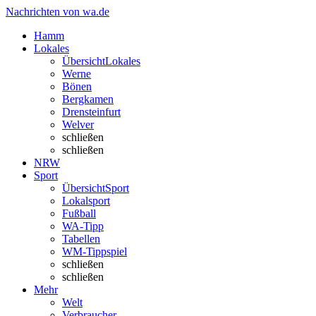
Nachrichten von wa.de
Hamm
Lokales
Übersicht
Lokales
Werne
Bönen
Bergkamen
Drensteinfurt
Welver
schließen
schließen
NRW
Sport
Übersicht
Sport
Lokalsport
Fußball
WA-Tipp
Tabellen
WM-Tippspiel
schließen
schließen
Mehr
Welt
Verbraucher