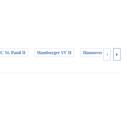
C St. Pauli II
Hamburger SV II
Hannover 96 II
L