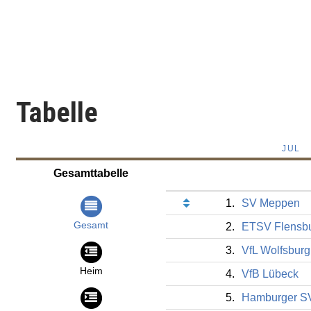
Tabelle
JUL
Gesamttabelle
1.
SV Meppen
Gesamt
2.
ETSV Flensb
3.
VfL Wolfsburg 
Heim
4.
VfB Lübeck
5.
Hamburger SV