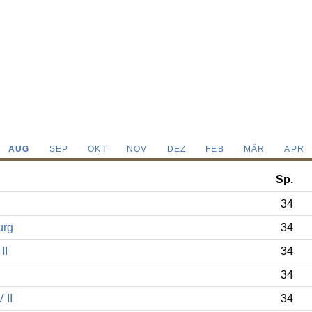
AUG
SEP
OKT
NOV
DEZ
FEB
MÄR
APR
Sp.
34
urg
34
II
34
34
 II
34