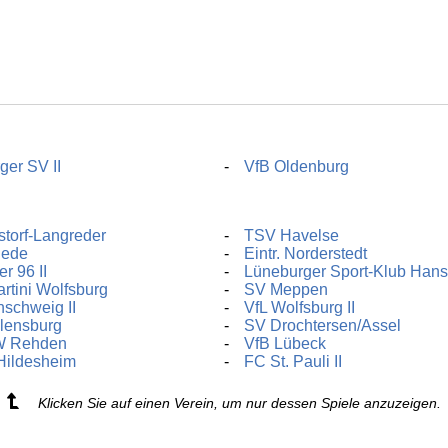
er SV II
VfB Oldenburg
torf-Langreder
TSV Havelse
hede
Eintr. Norderstedt
r 96 II
Lüneburger Sport-Klub Han
rtini Wolfsburg
SV Meppen
nschweig II
VfL Wolfsburg II
lensburg
SV Drochtersen/Assel
W Rehden
VfB Lübeck
Hildesheim
FC St. Pauli II
Klicken Sie auf einen Verein, um nur dessen Spiele anzuzeigen.