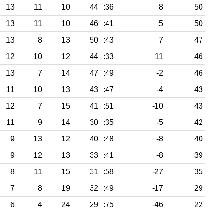
13
11
10
44
:36
8
50
13
11
10
46
:41
5
50
13
8
13
50
:43
7
47
12
10
12
44
:33
11
46
13
7
14
47
:49
-2
46
11
10
13
43
:47
-4
43
12
7
15
41
:51
-10
43
11
9
14
30
:35
-5
42
9
13
12
40
:48
-8
40
9
12
13
33
:41
-8
39
8
11
15
31
:58
-27
35
7
8
19
32
:49
-17
29
6
4
24
29
:75
-46
22