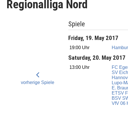
Regionalliga Nord
Spiele
Friday, 19. May 2017
19:00 Uhr
Hamburg
Saturday, 20. May 2017
13:00 Uhr
FC Eges
SV Eic
Hannove
vorherige Spiele
Lupo-Ma
E. Brau
ETSV F
BSV S
VfV 06 