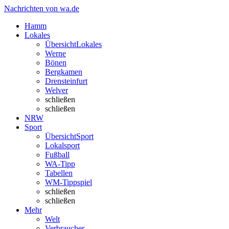
Nachrichten von wa.de
Hamm
Lokales
Übersicht
Lokales
Werne
Bönen
Bergkamen
Drensteinfurt
Welver
schließen
schließen
NRW
Sport
Übersicht
Sport
Lokalsport
Fußball
WA-Tipp
Tabellen
WM-Tippspiel
schließen
schließen
Mehr
Welt
Verbraucher