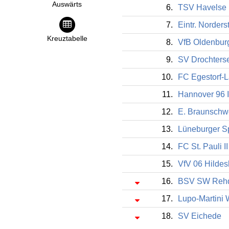
Auswärts
6.
TSV Havelse
7.
Eintr. Norders
Kreuztabelle
8.
VfB Oldenbur
9.
SV Drochters
10.
FC Egestorf-
11.
Hannover 96 I
12.
E. Braunschwe
13.
Lüneburger S
14.
FC St. Pauli II
15.
VfV 06 Hilde
16.
BSV SW Reh
17.
Lupo-Martini 
18.
SV Eichede