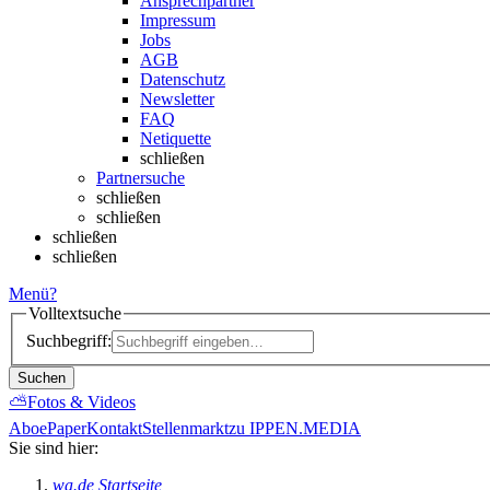
Ansprechpartner
Impressum
Jobs
AGB
Datenschutz
Newsletter
FAQ
Netiquette
schließen
Partnersuche
schließen
schließen
schließen
schließen
Menü
?
Volltextsuche
Suchbegriff:
Suchen
⛅
Fotos & Videos
Abo
ePaper
Kontakt
Stellenmarkt
zu IPPEN.MEDIA
Sie sind hier:
wa.de Startseite