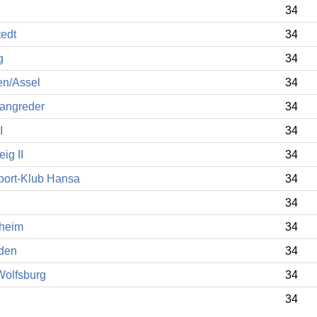
34
tedt
34
g
34
en/Assel
34
Langreder
34
I
34
ig II
34
port-Klub Hansa
34
34
sheim
34
den
34
Wolfsburg
34
34