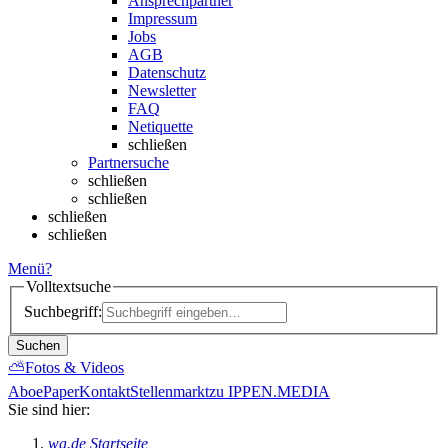
Ansprechpartner
Impressum
Jobs
AGB
Datenschutz
Newsletter
FAQ
Netiquette
schließen
Partnersuche
schließen
schließen
schließen
schließen
Menü
?
Volltextsuche
Suchbegriff:
Suchen
⛅
Fotos & Videos
Abo
ePaper
Kontakt
Stellenmarkt
zu IPPEN.MEDIA
Sie sind hier:
wa.de Startseite