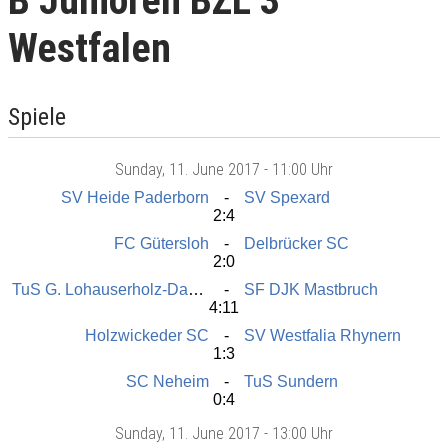
B Junioren BZL 3
Westfalen
Spiele
Sunday
, 11. June 2017 -
11:00 Uhr
SV Heide Paderborn
SV Spexard
2:4
FC Gütersloh
Delbrücker SC
2:0
TuS G. Lohauserholz-Daberg
SF DJK Mastbruch
4:11
Holzwickeder SC
SV Westfalia Rhynern
1:3
SC Neheim
TuS Sundern
0:4
Sunday
, 11. June 2017 -
13:00 Uhr