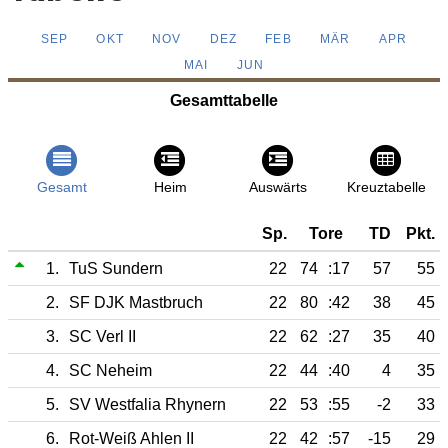
SEP
OKT
NOV
DEZ
FEB
MÄR
APR
MAI
JUN
Gesamttabelle
Gesamt
Heim
Auswärts
Kreuztabelle
Sp.
Tore
TD
Pkt.
1.
TuS Sundern
22
74
:17
57
55
2.
SF DJK Mastbruch
22
80
:42
38
45
3.
SC Verl II
22
62
:27
35
40
4.
SC Neheim
22
44
:40
4
35
5.
SV Westfalia Rhynern
22
53
:55
-2
33
6.
Rot-Weiß Ahlen II
22
42
:57
-15
29