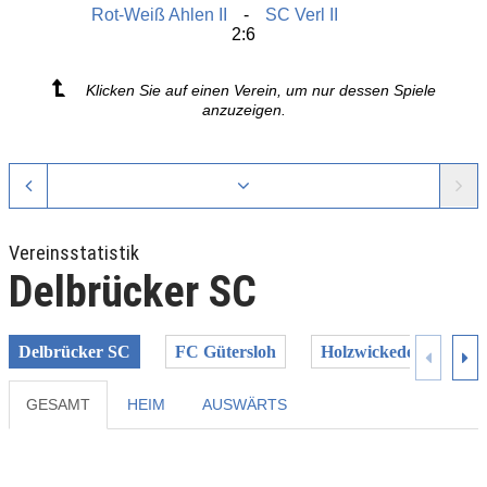
Rot-Weiß Ahlen II
SC Verl II
2:6
Klicken Sie auf einen Verein, um nur dessen Spiele
anzuzeigen.
Vereinsstatistik
Delbrücker SC
Delbrücker SC
FC Gütersloh
Holzwickeder SC
GESAMT
HEIM
AUSWÄRTS
Previous
Next