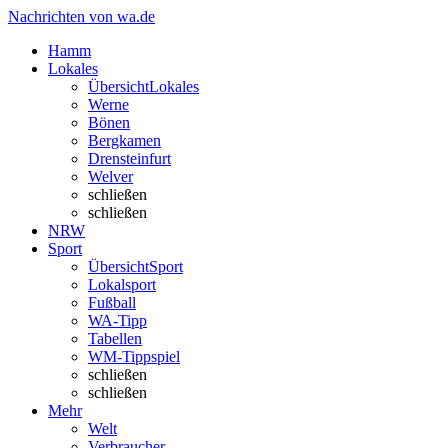
Nachrichten von wa.de
Hamm
Lokales
Übersicht
Lokales
Werne
Bönen
Bergkamen
Drensteinfurt
Welver
schließen
schließen
NRW
Sport
Übersicht
Sport
Lokalsport
Fußball
WA-Tipp
Tabellen
WM-Tippspiel
schließen
schließen
Mehr
Welt
Verbraucher