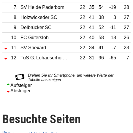
7.
SV Heide Paderborn
22
35
:54
-19
28
8.
Holzwickeder SC
22
41
:38
3
27
9.
Delbrücker SC
22
41
:52
-11
27
10.
FC Gütersloh
22
40
:58
-18
26
11.
SV Spexard
22
34
:41
-7
23
12.
TuS G. Lohauserholz-Daberg
22
31
:96
-65
7
Aufsteiger
Absteiger
Besuchte Seiten