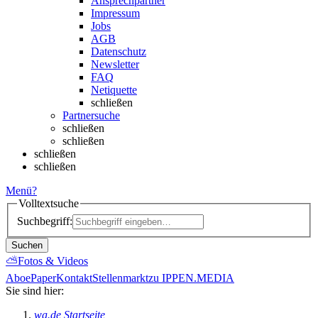
Ansprechpartner
Impressum
Jobs
AGB
Datenschutz
Newsletter
FAQ
Netiquette
schließen
Partnersuche
schließen
schließen
schließen
schließen
Menü
?
Volltextsuche
Suchbegriff:
Suchen
⛅
Fotos & Videos
Abo
ePaper
Kontakt
Stellenmarkt
zu IPPEN.MEDIA
Sie sind hier:
wa.de Startseite