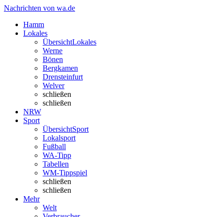
Nachrichten von wa.de
Hamm
Lokales
Übersicht
Lokales
Werne
Bönen
Bergkamen
Drensteinfurt
Welver
schließen
schließen
NRW
Sport
Übersicht
Sport
Lokalsport
Fußball
WA-Tipp
Tabellen
WM-Tippspiel
schließen
schließen
Mehr
Welt
Verbraucher