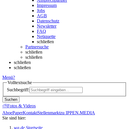
Ansprechpartner
Impressum
Jobs
AGB
Datenschutz
Newsletter
FAQ
Netiquette
schließen
Partnersuche
schließen
schließen
schließen
schließen
Menü
?
Volltextsuche
Suchbegriff:
Suchen
⛅
Fotos & Videos
Abo
ePaper
Kontakt
Stellenmarkt
zu IPPEN.MEDIA
Sie sind hier:
wa.de Startseite