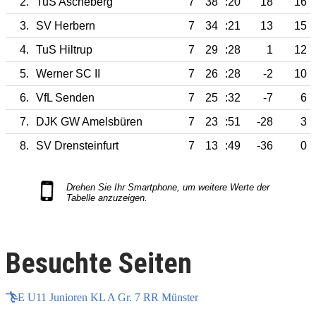
2.
TuS Ascheberg
7
38
:20
18
16
3.
SV Herbern
7
34
:21
13
15
4.
TuS Hiltrup
7
29
:28
1
12
5.
Werner SC II
7
26
:28
-2
10
6.
VfL Senden
7
25
:32
-7
6
7.
DJK GW Amelsbüren
7
23
:51
-28
3
8.
SV Drensteinfurt
7
13
:49
-36
0
Besuchte Seiten
E U11 Junioren KL A Gr. 7 RR Münster