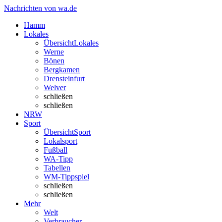
Nachrichten von wa.de
Hamm
Lokales
Übersicht
Lokales
Werne
Bönen
Bergkamen
Drensteinfurt
Welver
schließen
schließen
NRW
Sport
Übersicht
Sport
Lokalsport
Fußball
WA-Tipp
Tabellen
WM-Tippspiel
schließen
schließen
Mehr
Welt
Verbraucher