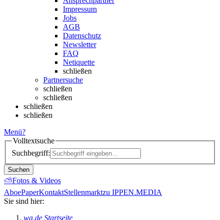
Ansprechpartner
Impressum
Jobs
AGB
Datenschutz
Newsletter
FAQ
Netiquette
schließen
Partnersuche
schließen
schließen
schließen
schließen
Menü
?
Volltextsuche
Suchbegriff:
Suchen
⛅
Fotos & Videos
Abo
ePaper
Kontakt
Stellenmarkt
zu IPPEN.MEDIA
Sie sind hier:
wa.de Startseite