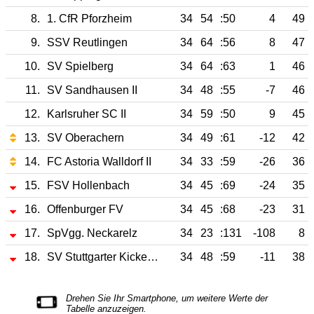
8.
1. CfR Pforzheim
34
54
:50
4
49
9.
SSV Reutlingen
34
64
:56
8
47
10.
SV Spielberg
34
64
:63
1
46
11.
SV Sandhausen II
34
48
:55
-7
46
12.
Karlsruher SC II
34
59
:50
9
45
13.
SV Oberachern
34
49
:61
-12
42
14.
FC Astoria Walldorf II
34
33
:59
-26
36
15.
FSV Hollenbach
34
45
:69
-24
35
16.
Offenburger FV
34
45
:68
-23
31
17.
SpVgg. Neckarelz
34
23
:131
-108
8
18.
SV Stuttgarter Kickers II
34
48
:59
-11
38