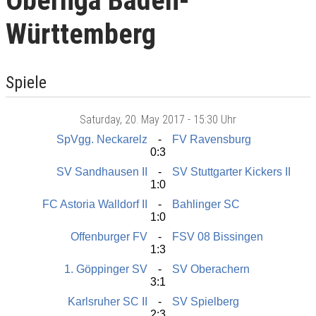
Oberliga Baden-
Württemberg
Spiele
Saturday
, 20. May 2017 -
15:30 Uhr
SpVgg. Neckarelz
FV Ravensburg
0:3
SV Sandhausen II
SV Stuttgarter Kickers II
1:0
FC Astoria Walldorf II
Bahlinger SC
1:0
Offenburger FV
FSV 08 Bissingen
1:3
1. Göppinger SV
SV Oberachern
3:1
Karlsruher SC II
SV Spielberg
2:3