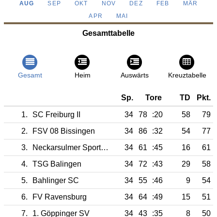
AUG
SEP
OKT
NOV
DEZ
FEB
MÄR
APR
MAI
Gesamttabelle
Gesamt
Heim
Auswärts
Kreuztabelle
Sp.
Tore
TD
Pkt.
1.
SC Freiburg II
34
78
:20
58
79
2.
FSV 08 Bissingen
34
86
:32
54
77
3.
Neckarsulmer Sport-Union
34
61
:45
16
61
4.
TSG Balingen
34
72
:43
29
58
5.
Bahlinger SC
34
55
:46
9
54
6.
FV Ravensburg
34
64
:49
15
51
7.
1. Göppinger SV
34
43
:35
8
50