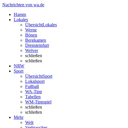
Nachrichten von wa.de
Hamm
Lokales
Übersicht
Lokales
Werne
Bönen
Bergkamen
Drensteinfurt
Welver
schließen
schließen
NRW
Sport
Übersicht
Sport
Lokalsport
Fußball
WA-Tipp
Tabellen
WM-Tippspiel
schließen
schließen
Mehr
Welt
Verbraucher