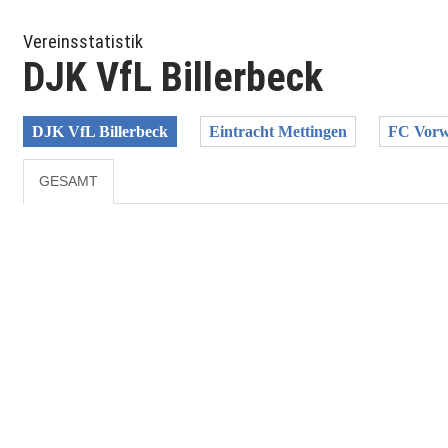
Vereinsstatistik
DJK VfL Billerbeck
DJK VfL Billerbeck
Eintracht Mettingen
FC Vorw
GESAMT