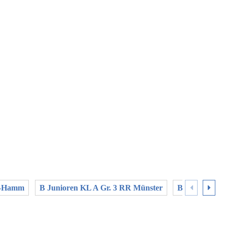
a-Hamm
B Junioren KL A Gr. 3 RR Münster
B Junioren Le