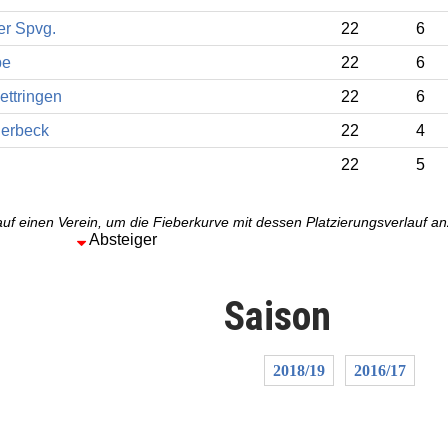
er Spvg.
22
6
pe
22
6
ettringen
22
6
lerbeck
22
4
n
22
5
auf einen Verein, um die Fieberkurve mit dessen Platzierungsverlauf a
Absteiger
Saison
2018/19
2016/17