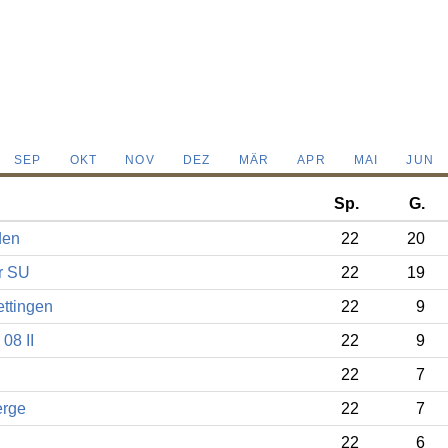
SEP
OKT
NOV
DEZ
MÄR
APR
MAI
JUN
Sp.
G.
den
22
20
r SU
22
19
ettingen
22
9
08 II
22
9
22
7
erge
22
7
22
6