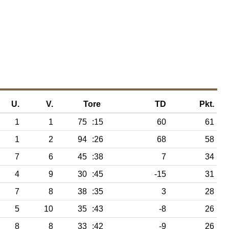
U.
V.
Tore
TD
Pkt.
1
1
75
:15
60
61
1
2
94
:26
68
58
7
6
45
:38
7
34
4
9
30
:45
-15
31
7
8
38
:35
3
28
5
10
35
:43
-8
26
8
8
33
:42
-9
26