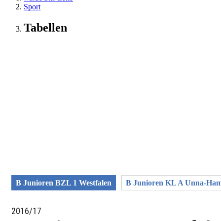
Sport
Tabellen
B Junioren BZL 1 Westfalen
B Junioren KL A Unna-Ha
2016/17