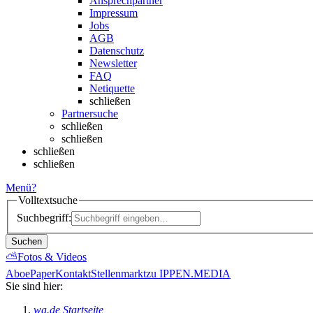
Ansprechpartner
Impressum
Jobs
AGB
Datenschutz
Newsletter
FAQ
Netiquette
schließen
Partnersuche
schließen
schließen
schließen
schließen
Menü
?
Volltextsuche
Suchbegriff:
Suchen
⛅
Fotos & Videos
Abo
ePaper
Kontakt
Stellenmarkt
zu IPPEN.MEDIA
Sie sind hier:
wa.de Startseite