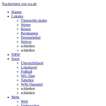
Nachrichten von wa.de
Hamm
Lokales
Übersicht
Lokales
Werne
Bönen
Bergkamen
Drensteinfurt
Welver
schließen
schließen
NRW
Sport
Übersicht
Sport
Lokalsport
Fußball
WA-Tipp
Tabellen
WM-Tippspiel
schließen
schließen
Mehr
Welt
Verbraucher