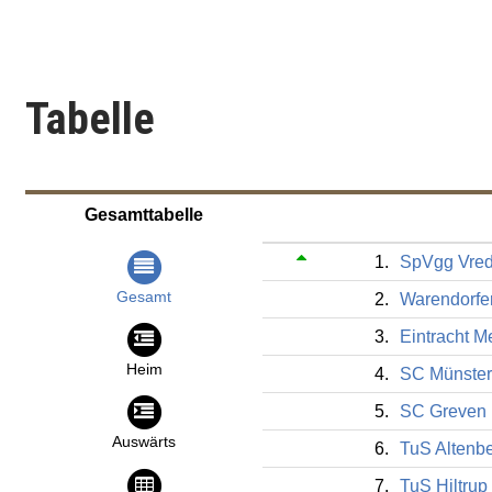
Tabelle
Gesamttabelle
1.
SpVgg Vre
Gesamt
2.
Warendorfe
3.
Eintracht M
Heim
4.
SC Münster 
5.
SC Greven
Auswärts
6.
TuS Altenb
7.
TuS Hiltrup