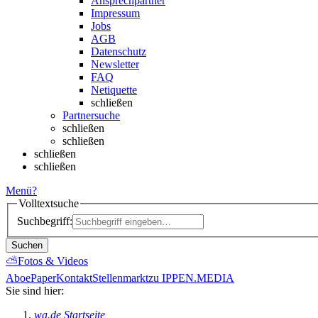
Ansprechpartner
Impressum
Jobs
AGB
Datenschutz
Newsletter
FAQ
Netiquette
schließen
Partnersuche
schließen
schließen
schließen
schließen
Menü
?
Volltextsuche
Suchbegriff:
Suchen
⛅
Fotos & Videos
Abo
ePaper
Kontakt
Stellenmarkt
zu IPPEN.MEDIA
Sie sind hier:
wa.de Startseite