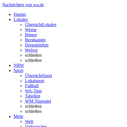
Nachrichten von wa.de
Hamm
Lokales
Übersicht
Lokales
Werne
Bönen
Bergkamen
Drensteinfurt
Welver
schließen
schließen
NRW
Sport
Übersicht
Sport
Lokalsport
Fußball
WA-Tipp
Tabellen
WM-Tippspiel
schließen
schließen
Mehr
Welt
Verbraucher