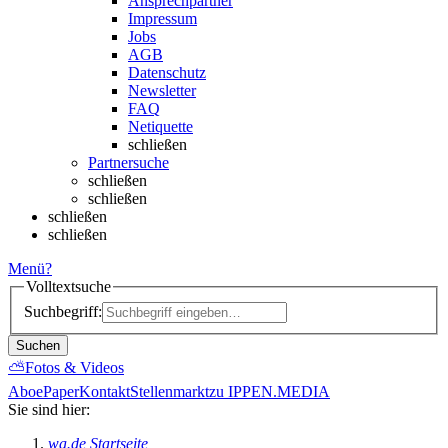
Ansprechpartner
Impressum
Jobs
AGB
Datenschutz
Newsletter
FAQ
Netiquette
schließen
Partnersuche
schließen
schließen
schließen
schließen
Menü
?
Volltextsuche
Suchbegriff:
Suchen
⛅
Fotos & Videos
Abo
ePaper
Kontakt
Stellenmarkt
zu IPPEN.MEDIA
Sie sind hier:
wa.de Startseite