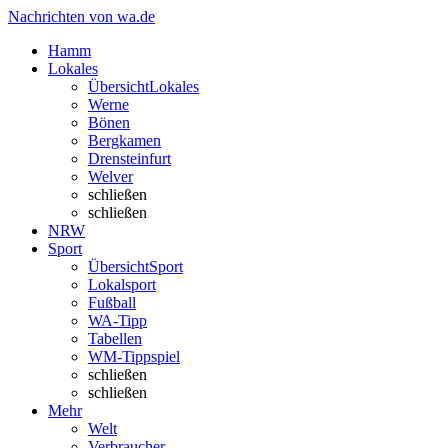
Nachrichten von wa.de
Hamm
Lokales
Übersicht
Lokales
Werne
Bönen
Bergkamen
Drensteinfurt
Welver
schließen
schließen
NRW
Sport
Übersicht
Sport
Lokalsport
Fußball
WA-Tipp
Tabellen
WM-Tippspiel
schließen
schließen
Mehr
Welt
Verbraucher