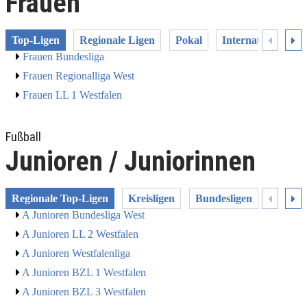
Frauen
Top-Ligen
Regionale Ligen
Pokal
Internationale W
Frauen Bundesliga
Frauen Regionalliga West
Frauen LL 1 Westfalen
Fußball
Junioren / Juniorinnen
Regionale Top-Ligen
Kreisligen
Bundesligen
Junior
A Junioren Bundesliga West
A Junioren LL 2 Westfalen
A Junioren Westfalenliga
A Junioren BZL 1 Westfalen
A Junioren BZL 3 Westfalen