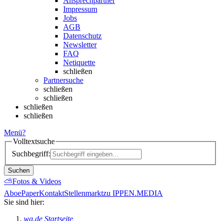
Ansprechpartner
Impressum
Jobs
AGB
Datenschutz
Newsletter
FAQ
Netiquette
schließen
Partnersuche
schließen
schließen
schließen
schließen
Menü
?
Volltextsuche
Suchbegriff:
Suchen
⛅
Fotos & Videos
Abo
ePaper
Kontakt
Stellenmarkt
zu IPPEN.MEDIA
Sie sind hier:
wa.de Startseite