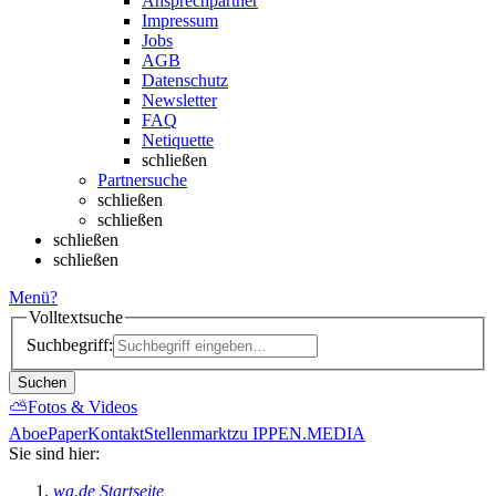
Ansprechpartner
Impressum
Jobs
AGB
Datenschutz
Newsletter
FAQ
Netiquette
schließen
Partnersuche
schließen
schließen
schließen
schließen
Menü
?
Volltextsuche
Suchbegriff:
Suchen
⛅
Fotos & Videos
Abo
ePaper
Kontakt
Stellenmarkt
zu IPPEN.MEDIA
Sie sind hier:
wa.de Startseite