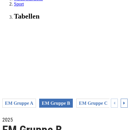
Sport
Tabellen
EM Gruppe A
EM Gruppe B
EM Gruppe C
EM Gr
2025