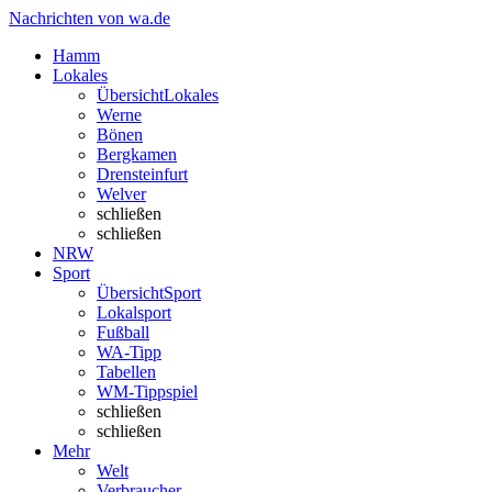
Nachrichten von wa.de
Hamm
Lokales
Übersicht
Lokales
Werne
Bönen
Bergkamen
Drensteinfurt
Welver
schließen
schließen
NRW
Sport
Übersicht
Sport
Lokalsport
Fußball
WA-Tipp
Tabellen
WM-Tippspiel
schließen
schließen
Mehr
Welt
Verbraucher