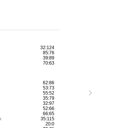
32:124
85:76
39:89
70:63
62:86
53:73
55:52
35:79
32:97
52:66
66:65
k
35:115
20:0