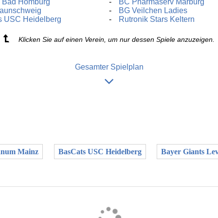
s Bad Homburg
BC Pharmaserv Marburg
Braunschweig
BG Veilchen Ladies
s USC Heidelberg
Rutronik Stars Keltern
Klicken Sie auf einen Verein, um nur dessen Spiele anzuzeigen.
Gesamter Spielplan
anum Mainz
BasCats USC Heidelberg
Bayer Giants Le