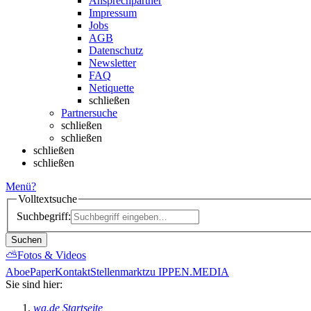
Ansprechpartner
Impressum
Jobs
AGB
Datenschutz
Newsletter
FAQ
Netiquette
schließen
Partnersuche
schließen
schließen
schließen
schließen
Menü
?
Volltextsuche
Suchbegriff:
Suchen
⛅
Fotos & Videos
Abo
ePaper
Kontakt
Stellenmarkt
zu IPPEN.MEDIA
Sie sind hier:
wa.de Startseite