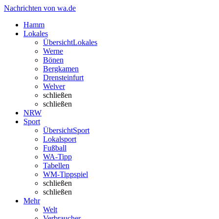
Nachrichten von wa.de
Hamm
Lokales
Übersicht
Lokales
Werne
Bönen
Bergkamen
Drensteinfurt
Welver
schließen
schließen
NRW
Sport
Übersicht
Sport
Lokalsport
Fußball
WA-Tipp
Tabellen
WM-Tippspiel
schließen
schließen
Mehr
Welt
Verbraucher