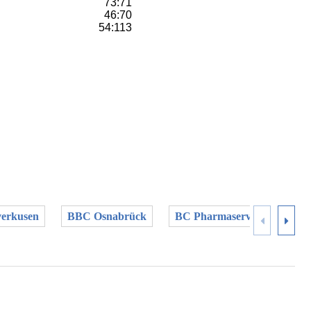
73:71
46:70
54:113
verkusen
BBC Osnabrück
BC Pharmaserv Marburg