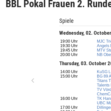
BBL Pokal Frauen 2. Rund
Spiele
Wednesday, 02. Octobe
19:00 Uhr
MJC Tri
19:30 Uhr
Angels 
19:45 Uhr
MTV Stu
20:00 Uhr
NB Obe
Thursday, 03. October 
14:00 Uhr
KuSG L
15:00 Uhr
BG 89 
Titans T
Talents
TV Vör
ChemCa
16:00 Uhr
TK Han
UBC Mü
17:00 Uhr
Dilling