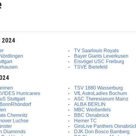
e
r 2024
er
TV Saarlouis Royals
Nördlingen
Bayer Giants Leverkusen
ttgart
Eisvögel USC Freiburg
rhausen
TSVE Bielefeld
2024
eimen
TSV 1880 Wasserburg
AVIDES Hurricanes
VfL AstroLadies Bochum
uS Stuttgart
ASC Theresianum Mainz
 BonnRhöndorf
ALBA BERLIN
den
MBC Weißenfels
ts Chemnitz
BBC Osnabrück
nover Luchse
Herner TC
nster
GiroLive Panthers Osnabrüc
en Diamonds
DJK Don Bosco Bamberg