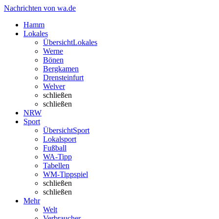
Nachrichten von wa.de
Hamm
Lokales
Übersicht
Lokales
Werne
Bönen
Bergkamen
Drensteinfurt
Welver
schließen
schließen
NRW
Sport
Übersicht
Sport
Lokalsport
Fußball
WA-Tipp
Tabellen
WM-Tippspiel
schließen
schließen
Mehr
Welt
Verbraucher