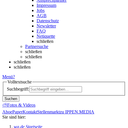
Ansprechpartner
Impressum
Jobs
AGB
Datenschutz
Newsletter
FAQ
Netiquette
schließen
Partnersuche
schließen
schließen
schließen
schließen
Menü
?
Volltextsuche
Suchbegriff:
Suchen
⛅
Fotos & Videos
Abo
ePaper
Kontakt
Stellenmarkt
zu IPPEN.MEDIA
Sie sind hier:
wa.de Startseite