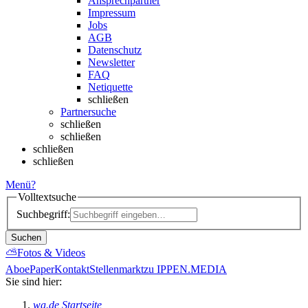
Ansprechpartner
Impressum
Jobs
AGB
Datenschutz
Newsletter
FAQ
Netiquette
schließen
Partnersuche
schließen
schließen
schließen
schließen
Menü
?
Volltextsuche
Suchbegriff:
Suchen
⛅
Fotos & Videos
Abo
ePaper
Kontakt
Stellenmarkt
zu IPPEN.MEDIA
Sie sind hier:
wa.de Startseite