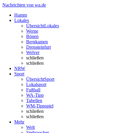
Nachrichten von wa.de
Hamm
Lokales
Übersicht
Lokales
Werne
Bönen
Bergkamen
Drensteinfurt
Welver
schließen
schließen
NRW
Sport
Übersicht
Sport
Lokalsport
Fußball
WA-Tipp
Tabellen
WM-Tippspiel
schließen
schließen
Mehr
Welt
Verbraucher