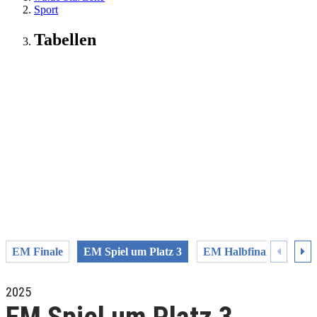
Sport
Tabellen
EM Finale
EM Spiel um Platz 3
EM Halbfinale
EM V
2025