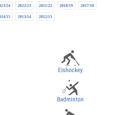
023/24
2022/23
2021/22
2018/19
2017/18
014/15
2013/14
2012/13
Eishockey
Badminton