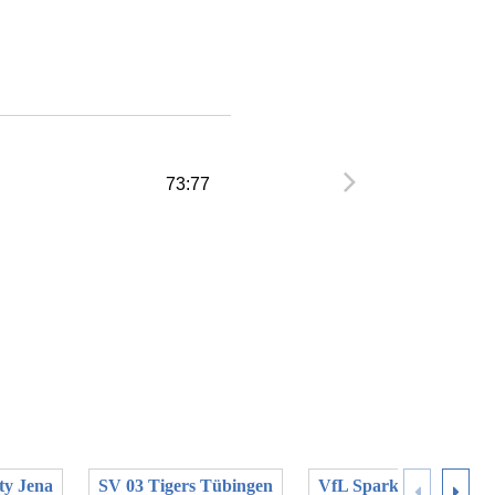
73:77
ty Jena
SV 03 Tigers Tübingen
VfL SparkassenStars 