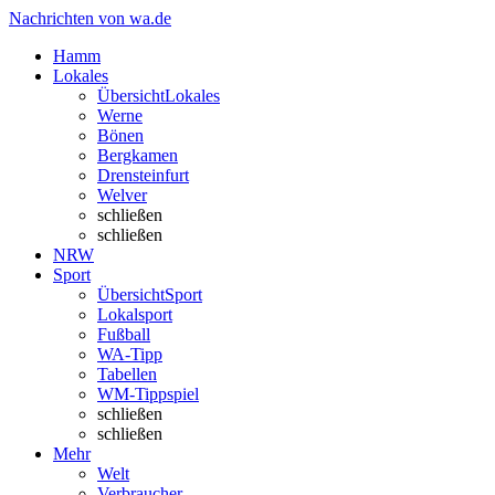
Nachrichten von wa.de
Hamm
Lokales
Übersicht
Lokales
Werne
Bönen
Bergkamen
Drensteinfurt
Welver
schließen
schließen
NRW
Sport
Übersicht
Sport
Lokalsport
Fußball
WA-Tipp
Tabellen
WM-Tippspiel
schließen
schließen
Mehr
Welt
Verbraucher