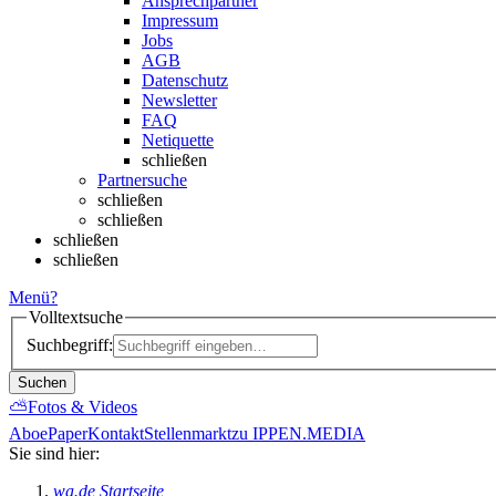
Ansprechpartner
Impressum
Jobs
AGB
Datenschutz
Newsletter
FAQ
Netiquette
schließen
Partnersuche
schließen
schließen
schließen
schließen
Menü
?
Volltextsuche
Suchbegriff:
Suchen
⛅
Fotos & Videos
Abo
ePaper
Kontakt
Stellenmarkt
zu IPPEN.MEDIA
Sie sind hier:
wa.de Startseite