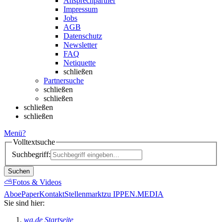
Ansprechpartner
Impressum
Jobs
AGB
Datenschutz
Newsletter
FAQ
Netiquette
schließen
Partnersuche
schließen
schließen
schließen
schließen
Menü
?
Volltextsuche
Suchbegriff:
Suchen
⛅
Fotos & Videos
Abo
ePaper
Kontakt
Stellenmarkt
zu IPPEN.MEDIA
Sie sind hier:
wa.de Startseite