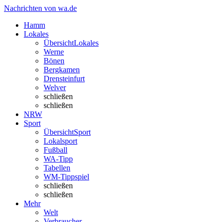
Nachrichten von wa.de
Hamm
Lokales
Übersicht
Lokales
Werne
Bönen
Bergkamen
Drensteinfurt
Welver
schließen
schließen
NRW
Sport
Übersicht
Sport
Lokalsport
Fußball
WA-Tipp
Tabellen
WM-Tippspiel
schließen
schließen
Mehr
Welt
Verbraucher