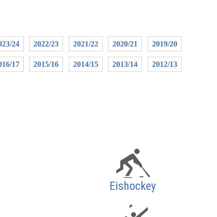
023/24
2022/23
2021/22
2020/21
2019/20
016/17
2015/16
2014/15
2013/14
2012/13
Eishockey