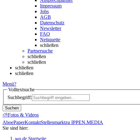
Ansprechpartner
Impressum
Jobs
AGB
Datenschutz
Newsletter
FAQ
Netiquette
schließen
Partnersuche
schließen
schließen
schließen
schließen
Menü
?
Volltextsuche
Suchbegriff:
Suchen
⛅
Fotos & Videos
Abo
ePaper
Kontakt
Stellenmarkt
zu IPPEN.MEDIA
Sie sind hier:
wa.de Startseite