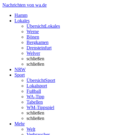
Nachrichten von wa.de
Hamm
Lokales
Übersicht
Lokales
Werne
Bönen
Bergkamen
Drensteinfurt
Welver
schließen
schließen
NRW
Sport
Übersicht
Sport
Lokalsport
Fußball
WA-Tipp
Tabellen
WM-Tippspiel
schließen
schließen
Mehr
Welt
Verbraucher