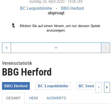
Sunday
, 05. April 2020 -
14:00 Uhr
BC Leopoldshöhe
BBG Herford
abgesagt
Klicken Sie auf einen Verein, um nur dessen Spiele
anzuzeigen.
Vereinsstatistik
BBG Herford
BBG Herford
BC Leopoldshöhe
BC Soest II
H
GESAMT
HEIM
AUSWÄRTS
Previous
Next