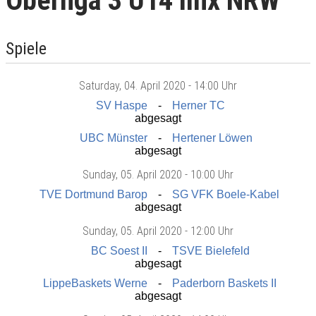
Oberliga 3 U14 mix NRW
Spiele
Saturday
, 04. April 2020 -
14:00 Uhr
SV Haspe
Herner TC
abgesagt
UBC Münster
Hertener Löwen
abgesagt
Sunday
, 05. April 2020 -
10:00 Uhr
TVE Dortmund Barop
SG VFK Boele-Kabel
abgesagt
Sunday
, 05. April 2020 -
12:00 Uhr
BC Soest II
TSVE Bielefeld
abgesagt
LippeBaskets Werne
Paderborn Baskets II
abgesagt