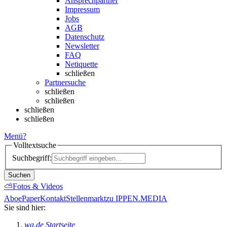
Ansprechpartner
Impressum
Jobs
AGB
Datenschutz
Newsletter
FAQ
Netiquette
schließen
Partnersuche
schließen
schließen
schließen
schließen
Menü
?
Volltextsuche
Suchbegriff:
Suchen
⛅
Fotos & Videos
Abo
ePaper
Kontakt
Stellenmarkt
zu IPPEN.MEDIA
Sie sind hier:
wa.de Startseite