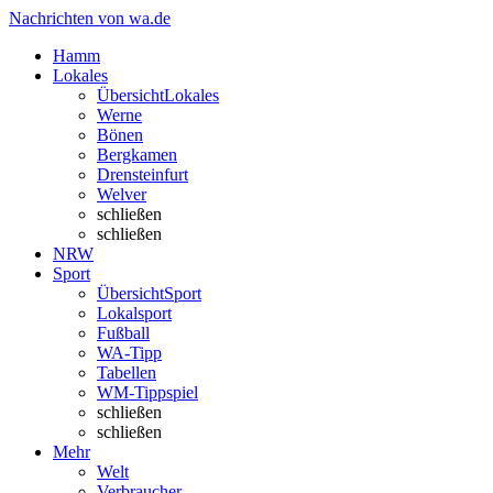
Nachrichten von wa.de
Hamm
Lokales
Übersicht
Lokales
Werne
Bönen
Bergkamen
Drensteinfurt
Welver
schließen
schließen
NRW
Sport
Übersicht
Sport
Lokalsport
Fußball
WA-Tipp
Tabellen
WM-Tippspiel
schließen
schließen
Mehr
Welt
Verbraucher