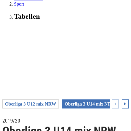
Sport
Tabellen
Oberliga 3 U12 mix NRW
Oberliga 3 U14 mix NRW
Ob
2019/20