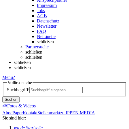
Ansprechpartner
Impressum
Jobs
AGB
Datenschutz
Newsletter
FAQ
Netiquette
schließen
Partnersuche
schließen
schließen
schließen
schließen
Menü
?
Volltextsuche
Suchbegriff:
Suchen
⛅
Fotos & Videos
Abo
ePaper
Kontakt
Stellenmarkt
zu IPPEN.MEDIA
Sie sind hier:
wa.de Startseite