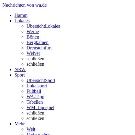
Nachrichten von wa.de
Hamm
Lokales
Übersicht
Lokales
Werne
Bönen
Bergkamen
Drensteinfurt
Welver
schließen
schließen
NRW
Sport
Übersicht
Sport
Lokalsport
Fußball
WA-Tipp
Tabellen
WM-Tippspiel
schließen
schließen
Mehr
Welt
Verbraucher