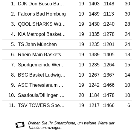
1.
DJK Don Bosco Bamberg
19
1403
:1148
30
2.
Falcons Bad Homburg
19
1489
:1113
30
3.
QOOL SHARKS Würzburg
19
1430
:1240
28
4.
KIA Metropol Baskets Schwabach
19
1335
:1278
24
5.
TS Jahn München
19
1235
:1201
24
6.
Rhein-Main Baskets
19
1389
:1405
18
7.
Sportgemeinde Weiterstadt
19
1235
:1264
15
8.
BSG Basket Ludwigsburg
19
1267
:1367
14
9.
ASC Theresianum Mainz
19
1242
:1466
10
10.
Saarlouis/Dillingen Diamonds
20
1184
:1478
10
11.
TSV TOWERS Speyer-Schifferstadt
19
1217
:1466
6