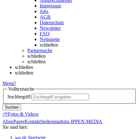
Ansprechpartner
Impressum
Jobs
AGB
Datenschutz
Newsletter
FAQ
Netiquette
schließen
Partnersuche
schließen
schließen
schließen
schließen
Menü
?
Volltextsuche
Suchbegriff:
Suchen
⛅
Fotos & Videos
Abo
ePaper
Kontakt
Stellenmarkt
zu IPPEN.MEDIA
Sie sind hier:
wa.de Startseite