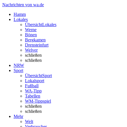
Nachrichten von wa.de
Hamm
Lokales
Übersicht
Lokales
Werne
Bönen
Bergkamen
Drensteinfurt
Welver
schließen
schließen
NRW
Sport
Übersicht
Sport
Lokalsport
Fußball
WA-Tipp
Tabellen
WM-Tippspiel
schließen
schließen
Mehr
Welt
Verbraucher