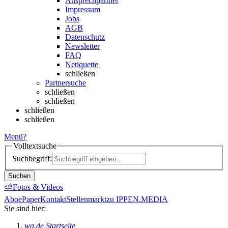
Ansprechpartner
Impressum
Jobs
AGB
Datenschutz
Newsletter
FAQ
Netiquette
schließen
Partnersuche
schließen
schließen
schließen
schließen
Menü
?
Volltextsuche
Suchbegriff:
Suchen
⛅
Fotos & Videos
Abo
ePaper
Kontakt
Stellenmarkt
zu IPPEN.MEDIA
Sie sind hier:
wa.de Startseite