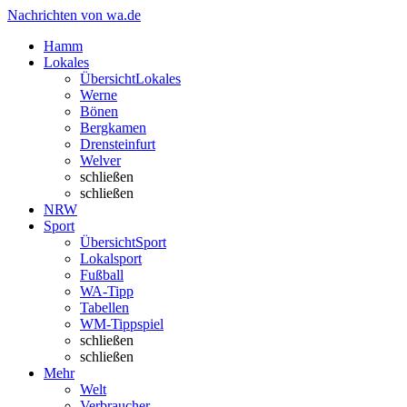
Nachrichten von wa.de
Hamm
Lokales
Übersicht
Lokales
Werne
Bönen
Bergkamen
Drensteinfurt
Welver
schließen
schließen
NRW
Sport
Übersicht
Sport
Lokalsport
Fußball
WA-Tipp
Tabellen
WM-Tippspiel
schließen
schließen
Mehr
Welt
Verbraucher