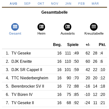
AUG
SEP
OKT
NOV
JAN
FEB
MÄR
Gesamttabelle
Gesamt
Heim
Auswärts
Kreuztabelle
Beg.
Spiele
+/-
Pkt.
1.
TV Geseke
16
111
:49
62
28
:4
2.
DJK Erwitte
16
110
:50
60
26
:6
3.
DJK SR Cappel II
16
101
:59
42
22
:10
4.
TTC Niederbergheim
16
90
:70
20
20
:12
5.
Berenbrocker SV II
16
72
:88
-16
14
:18
6.
TV Büren IV
16
75
:85
-10
12
:20
7.
TV Geseke II
16
68
:92
-24
11
:21