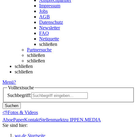
Ansprechpartner
Impressum
Jobs
AGB
Datenschutz
Newsletter
FAQ
Netiquette
schließen
Partnersuche
schließen
schließen
schließen
schließen
Menü
?
Volltextsuche
Suchbegriff:
Suchen
⛅
Fotos & Videos
Abo
ePaper
Kontakt
Stellenmarkt
zu IPPEN.MEDIA
Sie sind hier:
wa.de Startseite