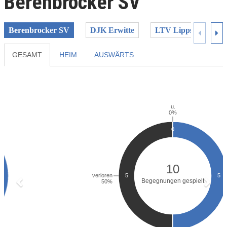
Berenbrocker SV
Berenbrocker SV
DJK Erwitte
LTV Lippstadt
GESAMT
HEIM
AUSWÄRTS
Previous
Next