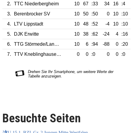
2.
TTC Niederbergheim
10
67
:33
34
16
:4
3.
Berenbrocker SV
10
50
:50
0
10
:10
4.
LTV Lippstadt
10
48
:52
-4
10
:10
5.
DJK Erwitte
10
38
:62
-24
4
:16
6.
TTG Störmede/Langeneicke
10
6
:94
-88
0
:20
7.
TTV Kneblinghausen/Meiste
0
0
:0
0
0
:0
Besuchte Seiten
U 15 1. BZL Gr. 2 Jungen Mitte Westfalen