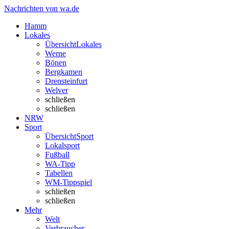
Nachrichten von wa.de
Hamm
Lokales
Übersicht
Lokales
Werne
Bönen
Bergkamen
Drensteinfurt
Welver
schließen
schließen
NRW
Sport
Übersicht
Sport
Lokalsport
Fußball
WA-Tipp
Tabellen
WM-Tippspiel
schließen
schließen
Mehr
Welt
Verbraucher