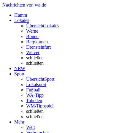
Nachrichten von wa.de
Hamm
Lokales
Übersicht
Lokales
Werne
Bönen
Bergkamen
Drensteinfurt
Welver
schließen
schließen
NRW
Sport
Übersicht
Sport
Lokalsport
Fußball
WA-Tipp
Tabellen
WM-Tippspiel
schließen
schließen
Mehr
Welt
Verbraucher