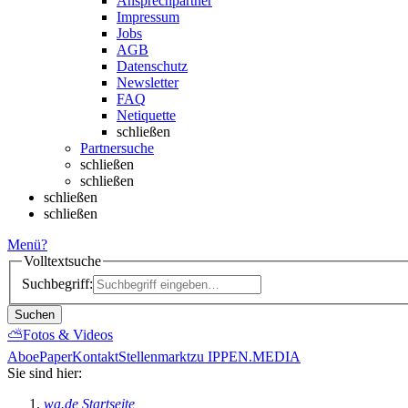
Ansprechpartner
Impressum
Jobs
AGB
Datenschutz
Newsletter
FAQ
Netiquette
schließen
Partnersuche
schließen
schließen
schließen
schließen
Menü
?
Volltextsuche
Suchbegriff:
Suchen
⛅
Fotos & Videos
Abo
ePaper
Kontakt
Stellenmarkt
zu IPPEN.MEDIA
Sie sind hier:
wa.de Startseite