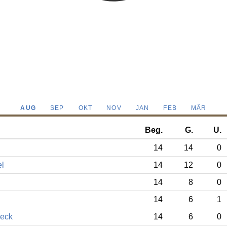
AUG
SEP
OKT
NOV
JAN
FEB
MÄR
Beg.
G.
U.
14
14
0
l
14
12
0
14
8
0
14
6
1
beck
14
6
0