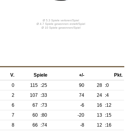
V.
Spiele
+/-
Pkt.
0
115
:25
90
28
:0
2
107
:33
74
24
:4
6
67
:73
-6
16
:12
7
60
:80
-20
13
:15
8
66
:74
-8
12
:16