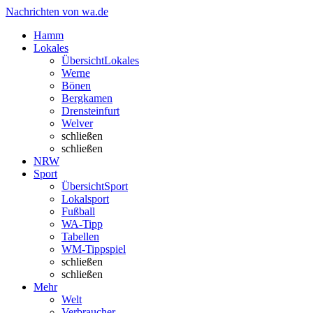
Nachrichten von wa.de
Hamm
Lokales
Übersicht
Lokales
Werne
Bönen
Bergkamen
Drensteinfurt
Welver
schließen
schließen
NRW
Sport
Übersicht
Sport
Lokalsport
Fußball
WA-Tipp
Tabellen
WM-Tippspiel
schließen
schließen
Mehr
Welt
Verbraucher