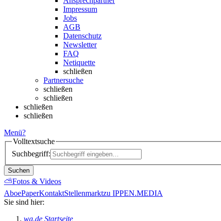
Ansprechpartner
Impressum
Jobs
AGB
Datenschutz
Newsletter
FAQ
Netiquette
schließen
Partnersuche
schließen
schließen
schließen
schließen
Menü
?
Volltextsuche
Suchbegriff:
Suchen
⛅
Fotos & Videos
Abo
ePaper
Kontakt
Stellenmarkt
zu IPPEN.MEDIA
Sie sind hier:
wa.de Startseite