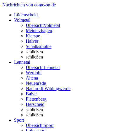
Nachrichten von come-on.de
Lüdenscheid
Volmetal
Übersicht
Volmetal
Meinerzhagen
Kierspe
Halver
Schalksmühle
schließen
schließen
Lennetal
Übersicht
Lennetal
Werdohl
Altena
Neuenrade
Nachrodt-Wiblingwerde
Balve
Plettenberg
Herscheid
schließen
schließen
Sport
Übersicht
Sport
Lokalsport