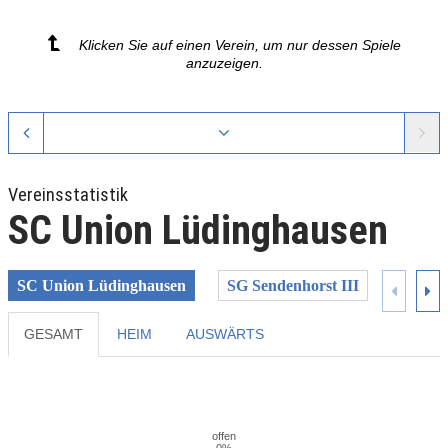
Klicken Sie auf einen Verein, um nur dessen Spiele
anzuzeigen.
Vereinsstatistik
SC Union Lüdinghausen
SC Union Lüdinghausen
SG Sendenhorst III
SG Su
GESAMT
HEIM
AUSWÄRTS
Previous
Next