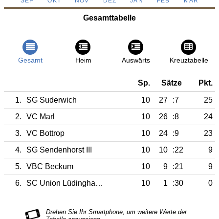
SEP
OKT
NOV
DEZ
JAN
FEB
MÄR
Gesamttabelle
Gesamt
Heim
Auswärts
Kreuztabelle
Sp.
Sätze
Pkt.
1.
SG Suderwich
10
27
:7
25
2.
VC Marl
10
26
:8
24
3.
VC Bottrop
10
24
:9
23
4.
SG Sendenhorst III
10
10
:22
9
5.
VBC Beckum
10
9
:21
9
6.
SC Union Lüdinghausen
10
1
:30
0