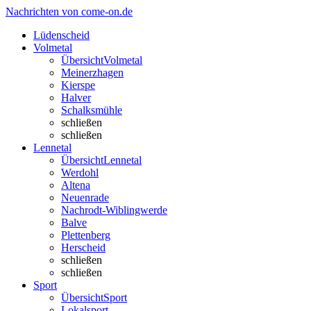
Nachrichten von come-on.de
Lüdenscheid
Volmetal
Übersicht
Volmetal
Meinerzhagen
Kierspe
Halver
Schalksmühle
schließen
schließen
Lennetal
Übersicht
Lennetal
Werdohl
Altena
Neuenrade
Nachrodt-Wiblingwerde
Balve
Plettenberg
Herscheid
schließen
schließen
Sport
Übersicht
Sport
Lokalsport