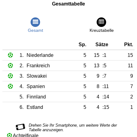
Gesamttabelle
Gesamt
Kreuztabelle
Sp.
Sätze
Pkt.
1.
Niederlande
5
15
:1
15
2.
Frankreich
5
13
:5
11
3.
Slowakei
5
9
:7
9
4.
Spanien
5
8
:11
7
5.
Finnland
5
4
:14
2
6.
Estland
5
4
:15
1
Achtelfinale