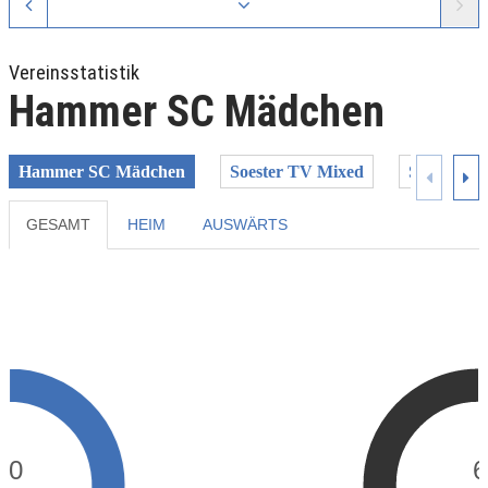
Vereinsstatistik
Hammer SC Mädchen
Hammer SC Mädchen
Soester TV Mixed
SuS Oeste
GESAMT
HEIM
AUSWÄRTS
Previous
Next