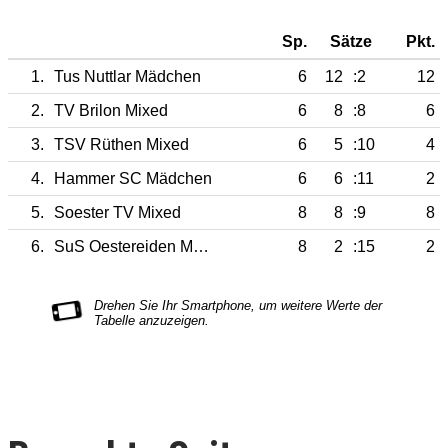
Sp.
Sätze
Pkt.
1.
Tus Nuttlar Mädchen
6
12
:2
12
2.
TV Brilon Mixed
6
8
:8
6
3.
TSV Rüthen Mixed
6
5
:10
4
4.
Hammer SC Mädchen
6
6
:11
2
5.
Soester TV Mixed
8
8
:9
8
6.
SuS Oestereiden Mädchen
8
2
:15
2