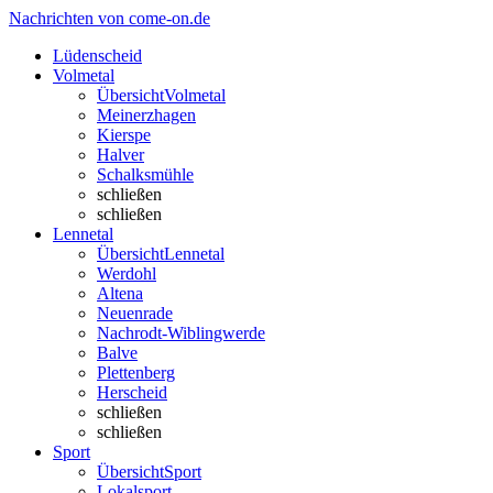
Nachrichten von come-on.de
Lüdenscheid
Volmetal
Übersicht
Volmetal
Meinerzhagen
Kierspe
Halver
Schalksmühle
schließen
schließen
Lennetal
Übersicht
Lennetal
Werdohl
Altena
Neuenrade
Nachrodt-Wiblingwerde
Balve
Plettenberg
Herscheid
schließen
schließen
Sport
Übersicht
Sport
Lokalsport