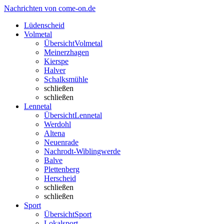
Nachrichten von come-on.de
Lüdenscheid
Volmetal
Übersicht
Volmetal
Meinerzhagen
Kierspe
Halver
Schalksmühle
schließen
schließen
Lennetal
Übersicht
Lennetal
Werdohl
Altena
Neuenrade
Nachrodt-Wiblingwerde
Balve
Plettenberg
Herscheid
schließen
schließen
Sport
Übersicht
Sport
Lokalsport