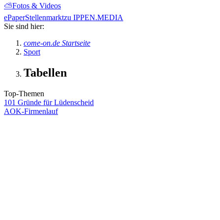
⛅
Fotos & Videos
ePaper
Stellenmarkt
zu IPPEN.MEDIA
Sie sind hier:
come-on.de Startseite
Sport
Tabellen
Top-Themen
101 Gründe für Lüdenscheid
AOK-Firmenlauf