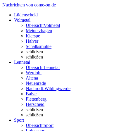
Nachrichten von come-on.de
Lüdenscheid
Volmetal
Übersicht
Volmetal
Meinerzhagen
Kierspe
Halver
Schalksmühle
schließen
schließen
Lennetal
Übersicht
Lennetal
Werdohl
Altena
Neuenrade
Nachrodt-Wiblingwerde
Balve
Plettenberg
Herscheid
schließen
schließen
Sport
Übersicht
Sport
Lokalsport