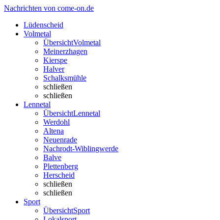
Nachrichten von come-on.de
Lüdenscheid
Volmetal
Übersicht
Volmetal
Meinerzhagen
Kierspe
Halver
Schalksmühle
schließen
schließen
Lennetal
Übersicht
Lennetal
Werdohl
Altena
Neuenrade
Nachrodt-Wiblingwerde
Balve
Plettenberg
Herscheid
schließen
schließen
Sport
Übersicht
Sport
Lokalsport