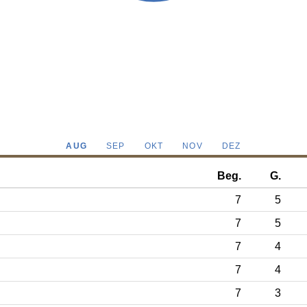
AUG
SEP
OKT
NOV
DEZ
Beg.
G.
7
5
7
5
7
4
7
4
7
3