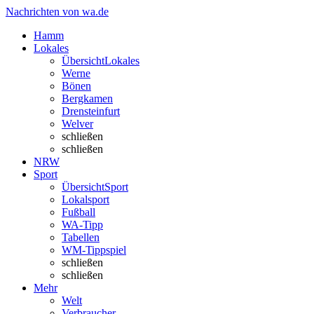
Nachrichten von wa.de
Hamm
Lokales
Übersicht
Lokales
Werne
Bönen
Bergkamen
Drensteinfurt
Welver
schließen
schließen
NRW
Sport
Übersicht
Sport
Lokalsport
Fußball
WA-Tipp
Tabellen
WM-Tippspiel
schließen
schließen
Mehr
Welt
Verbraucher