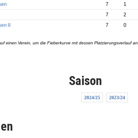
sen
7
1
7
2
en II
7
0
auf einen Verein, um die Fieberkurve mit dessen Platzierungsverlauf a
Saison
2024/25
2023/24
len