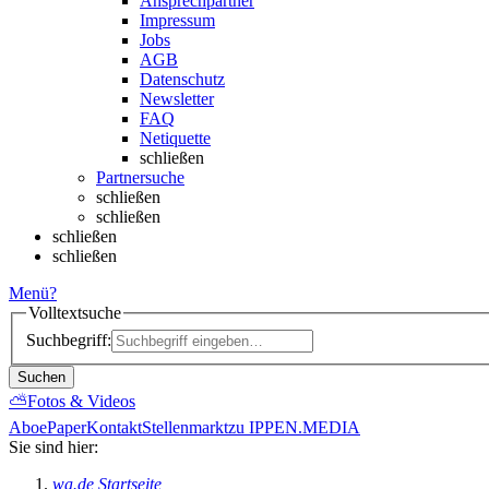
Ansprechpartner
Impressum
Jobs
AGB
Datenschutz
Newsletter
FAQ
Netiquette
schließen
Partnersuche
schließen
schließen
schließen
schließen
Menü
?
Volltextsuche
Suchbegriff:
Suchen
⛅
Fotos & Videos
Abo
ePaper
Kontakt
Stellenmarkt
zu IPPEN.MEDIA
Sie sind hier:
wa.de Startseite