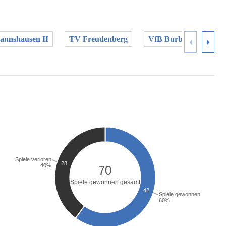
nnshausen II
TV Freudenberg
VfB Burbach II