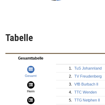
Tabelle
Gesamttabelle
1.
TuS Johannland
Gesamt
2.
TV Freudenberg
3.
VfB Burbach II
Heim
4.
TTC Wenden
5.
TTG Netphen II