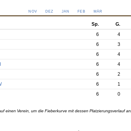
NOV
DEZ
JAN
FEB
MÄR
Sp.
G.
6
4
6
3
6
4
I
6
4
6
2
W
6
1
6
0
auf einen Verein, um die Fieberkurve mit dessen Platzierungsverlauf a