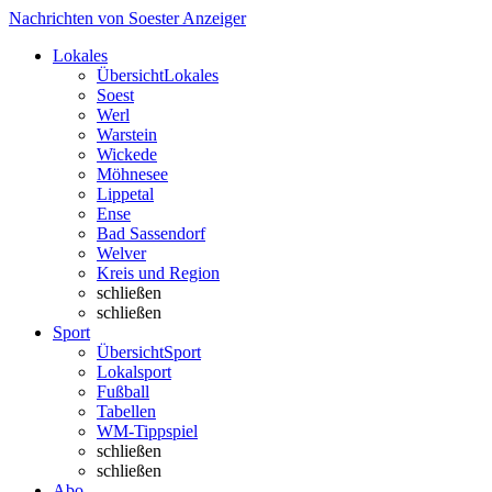
Nachrichten von Soester Anzeiger
Lokales
Übersicht
Lokales
Soest
Werl
Warstein
Wickede
Möhnesee
Lippetal
Ense
Bad Sassendorf
Welver
Kreis und Region
schließen
schließen
Sport
Übersicht
Sport
Lokalsport
Fußball
Tabellen
WM-Tippspiel
schließen
schließen
Abo