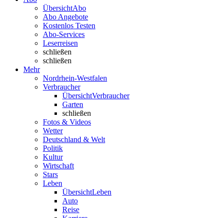
Übersicht
Abo
Abo Angebote
Kostenlos Testen
Abo-Services
Leserreisen
schließen
schließen
Mehr
Nordrhein-Westfalen
Verbraucher
Übersicht
Verbraucher
Garten
schließen
Fotos & Videos
Wetter
Deutschland & Welt
Politik
Kultur
Wirtschaft
Stars
Leben
Übersicht
Leben
Auto
Reise