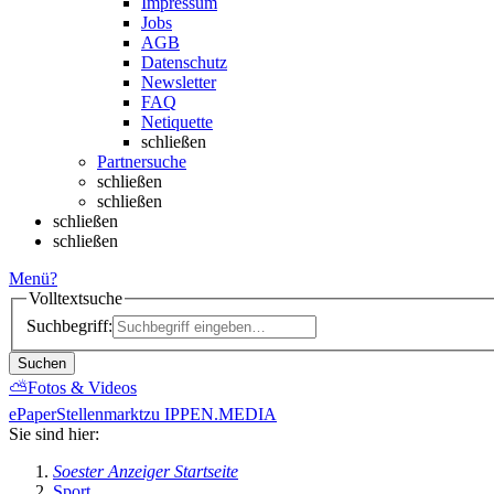
Impressum
Jobs
AGB
Datenschutz
Newsletter
FAQ
Netiquette
schließen
Partnersuche
schließen
schließen
schließen
schließen
Menü
?
Volltextsuche
Suchbegriff:
Suchen
⛅
Fotos & Videos
ePaper
Stellenmarkt
zu IPPEN.MEDIA
Sie sind hier:
Soester Anzeiger Startseite
Sport