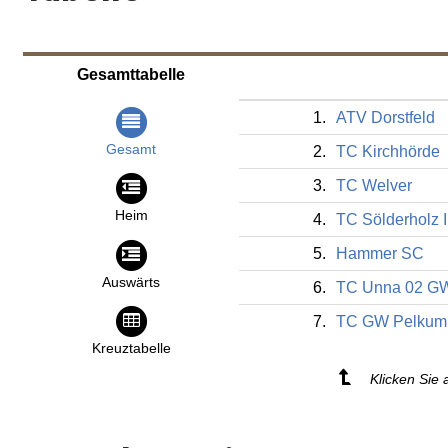
Gesamttabelle
1.
ATV Dorstfeld
Gesamt
2.
TC Kirchhörde
3.
TC Welver
Heim
4.
TC Sölderholz I
5.
Hammer SC
Auswärts
6.
TC Unna 02 G
7.
TC GW Pelkum
Kreuztabelle
Klicken Sie 