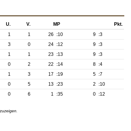
U.
V.
MP
Pkt.
1
1
26
:10
9
:3
3
0
24
:12
9
:3
1
1
23
:13
9
:3
0
2
22
:14
8
:4
1
3
17
:19
5
:7
0
5
13
:23
2
:10
0
6
1
:35
0
:12
nzuzeigen.