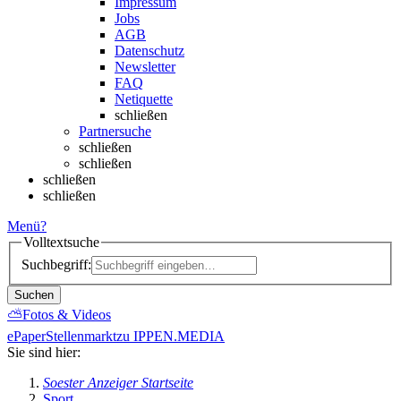
Impressum
Jobs
AGB
Datenschutz
Newsletter
FAQ
Netiquette
schließen
Partnersuche
schließen
schließen
schließen
schließen
Menü
?
Volltextsuche
Suchbegriff:
Suchen
⛅
Fotos & Videos
ePaper
Stellenmarkt
zu IPPEN.MEDIA
Sie sind hier:
Soester Anzeiger Startseite
Sport