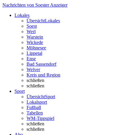
Nachrichten von Soester Anzeiger
Lokales
Übersicht
Lokales
Soest
Werl
Warstein
Wickede
Möhnesee
Lippetal
Ense
Bad Sassendorf
Welver
Kreis und Region
schließen
schließen
Sport
Übersicht
Sport
Lokalsport
Fußball
Tabellen
WM-Tippspiel
schließen
schließen
Abo