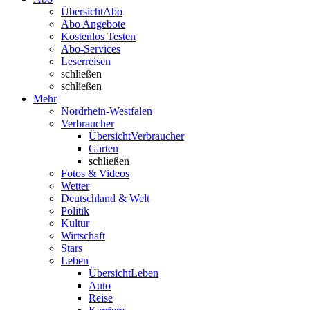
Übersicht
Abo
Abo Angebote
Kostenlos Testen
Abo-Services
Leserreisen
schließen
schließen
Mehr
Nordrhein-Westfalen
Verbraucher
Übersicht
Verbraucher
Garten
schließen
Fotos & Videos
Wetter
Deutschland & Welt
Politik
Kultur
Wirtschaft
Stars
Leben
Übersicht
Leben
Auto
Reise