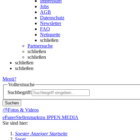
Impressum
Jobs
AGB
Datenschutz
Newsletter
FAQ
Netiquette
schließen
Partnersuche
schließen
schließen
schließen
schließen
Menü
?
Volltextsuche
Suchbegriff:
Suchen
⛅
Fotos & Videos
ePaper
Stellenmarkt
zu IPPEN.MEDIA
Sie sind hier:
Soester Anzeiger Startseite
Sport