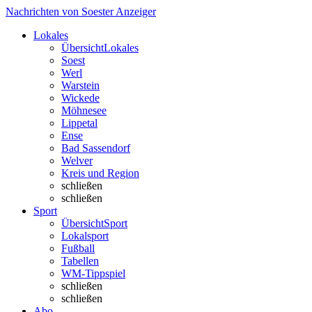
Nachrichten von Soester Anzeiger
Lokales
Übersicht
Lokales
Soest
Werl
Warstein
Wickede
Möhnesee
Lippetal
Ense
Bad Sassendorf
Welver
Kreis und Region
schließen
schließen
Sport
Übersicht
Sport
Lokalsport
Fußball
Tabellen
WM-Tippspiel
schließen
schließen
Abo