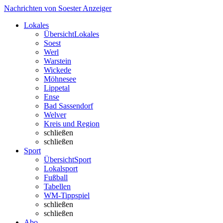
Nachrichten von Soester Anzeiger
Lokales
Übersicht
Lokales
Soest
Werl
Warstein
Wickede
Möhnesee
Lippetal
Ense
Bad Sassendorf
Welver
Kreis und Region
schließen
schließen
Sport
Übersicht
Sport
Lokalsport
Fußball
Tabellen
WM-Tippspiel
schließen
schließen
Abo