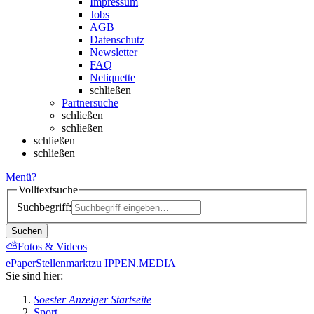
Impressum
Jobs
AGB
Datenschutz
Newsletter
FAQ
Netiquette
schließen
Partnersuche
schließen
schließen
schließen
schließen
Menü
?
Volltextsuche
Suchbegriff:
Suchen
⛅
Fotos & Videos
ePaper
Stellenmarkt
zu IPPEN.MEDIA
Sie sind hier:
Soester Anzeiger Startseite
Sport