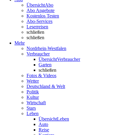
Übersicht
Abo
Abo Angebote
Kostenlos Testen
Abo-Services
Leserreisen
schließen
schließen
Mehr
Nordrhein-Westfalen
Verbraucher
Übersicht
Verbraucher
Garten
schließen
Fotos & Videos
Wetter
Deutschland & Welt
Politik
Kultur
Wirtschaft
Stars
Leben
Übersicht
Leben
Auto
Reise