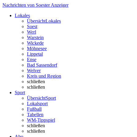
Nachrichten von Soester Anzeiger
Lokales
Übersicht
Lokales
Soest
Werl
Warstein
Wickede
Möhnesee
Lippetal
Ense
Bad Sassendorf
Welver
Kreis und Region
schließen
schließen
Sport
Übersicht
Sport
Lokalsport
Fußball
Tabellen
WM-Tippspiel
schließen
schließen
Abo