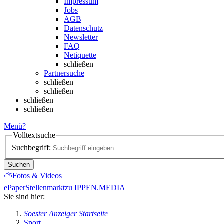
Impressum
Jobs
AGB
Datenschutz
Newsletter
FAQ
Netiquette
schließen
Partnersuche
schließen
schließen
schließen
schließen
Menü
?
Volltextsuche
Suchbegriff:
Suchen
⛅
Fotos & Videos
ePaper
Stellenmarkt
zu IPPEN.MEDIA
Sie sind hier:
Soester Anzeiger Startseite
Sport