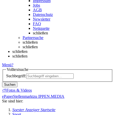
Impressum
Jobs
AGB
Datenschutz
Newsletter
FAQ
Netiquette
schließen
Partnersuche
schließen
schließen
schließen
schließen
Menü
?
Volltextsuche
Suchbegriff:
Suchen
⛅
Fotos & Videos
ePaper
Stellenmarkt
zu IPPEN.MEDIA
Sie sind hier:
Soester Anzeiger Startseite
Sport