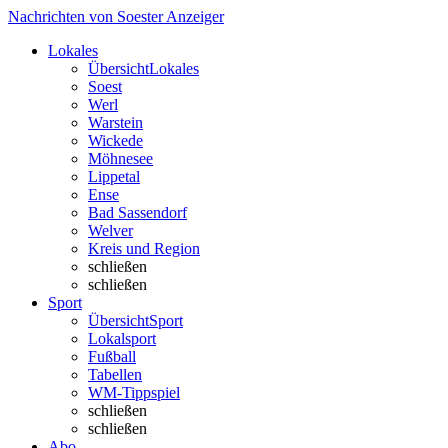
Nachrichten von Soester Anzeiger
Lokales
Übersicht
Lokales
Soest
Werl
Warstein
Wickede
Möhnesee
Lippetal
Ense
Bad Sassendorf
Welver
Kreis und Region
schließen
schließen
Sport
Übersicht
Sport
Lokalsport
Fußball
Tabellen
WM-Tippspiel
schließen
schließen
Abo