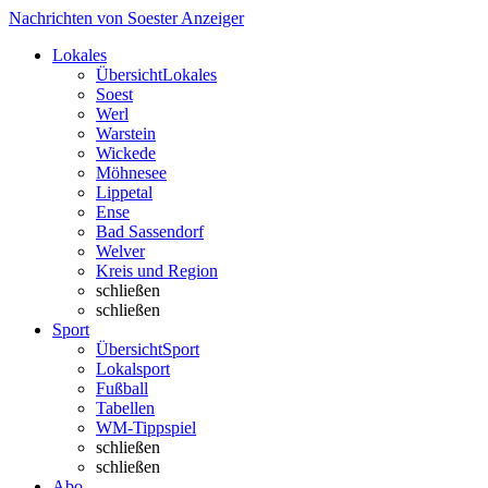
Nachrichten von Soester Anzeiger
Lokales
Übersicht
Lokales
Soest
Werl
Warstein
Wickede
Möhnesee
Lippetal
Ense
Bad Sassendorf
Welver
Kreis und Region
schließen
schließen
Sport
Übersicht
Sport
Lokalsport
Fußball
Tabellen
WM-Tippspiel
schließen
schließen
Abo