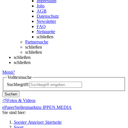
Impressum
Jobs
AGB
Datenschutz
Newsletter
FAQ
Netiquette
schließen
Partnersuche
schließen
schließen
schließen
schließen
Menü
?
Volltextsuche
Suchbegriff:
Suchen
⛅
Fotos & Videos
ePaper
Stellenmarkt
zu IPPEN.MEDIA
Sie sind hier:
Soester Anzeiger Startseite
Sport