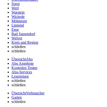
Soest
Werl
Warstein
Wickede
Möhnesee
Lippetal
Ense
Bad Sassendorf
Welver
Kreis und Region
schließen
schließen
Übersicht
Abo
Abo Angebote
Kostenlos Testen
Abo-Services
Leserreisen
schließen
schließen
Übersicht
Verbraucher
Garten
schließen