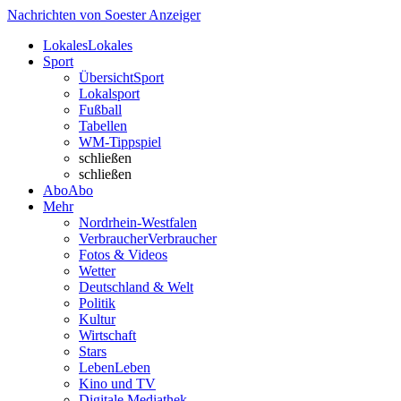
Nachrichten von Soester Anzeiger
Lokales
Lokales
Sport
Übersicht
Sport
Lokalsport
Fußball
Tabellen
WM-Tippspiel
schließen
schließen
Abo
Abo
Mehr
Nordrhein-Westfalen
Verbraucher
Verbraucher
Fotos & Videos
Wetter
Deutschland & Welt
Politik
Kultur
Wirtschaft
Stars
Leben
Leben
Kino und TV
Digitale Mediathek