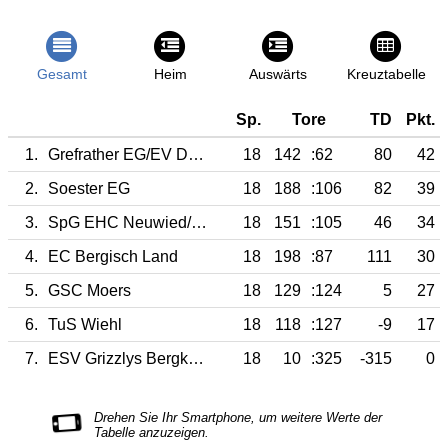
Gesamt
Heim
Auswärts
Kreuztabelle
Sp.
Tore
TD
Pkt.
1.
Grefrather EG/EV Duisburg
18
142
:62
80
42
2.
Soester EG
18
188
:106
82
39
3.
SpG EHC Neuwied/EG Diez Limburg
18
151
:105
46
34
4.
EC Bergisch Land
18
198
:87
111
30
5.
GSC Moers
18
129
:124
5
27
6.
TuS Wiehl
18
118
:127
-9
17
7.
ESV Grizzlys Bergkamen
18
10
:325
-315
0