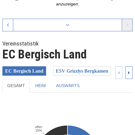
anzuzeigen.
Vereinsstatistik
EC Bergisch Land
EC Bergisch Land
ESV Grizzlys Bergkamen
Grefra
GESAMT
HEIM
AUSWÄRTS
Previous
Next