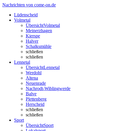
Nachrichten von come-on.de
Lüdenscheid
Volmetal
Übersicht
Volmetal
Meinerzhagen
Kierspe
Halver
Schalksmühle
schließen
schließen
Lennetal
Übersicht
Lennetal
Werdohl
Altena
Neuenrade
Nachrodt-Wiblingwerde
Balve
Plettenberg
Herscheid
schließen
schließen
Sport
Übersicht
Sport
Lokalsport