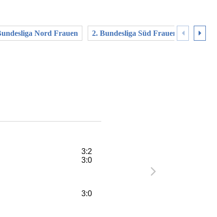
Bundesliga Nord Frauen
2. Bundesliga Süd Frauen
3. Liga
3:2
3:0
3:0