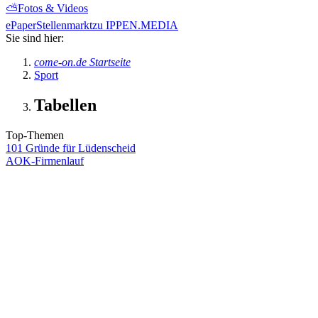
⛅
Fotos & Videos
ePaper
Stellenmarkt
zu IPPEN.MEDIA
Sie sind hier:
come-on.de Startseite
Sport
Tabellen
Top-Themen
101 Gründe für Lüdenscheid
AOK-Firmenlauf