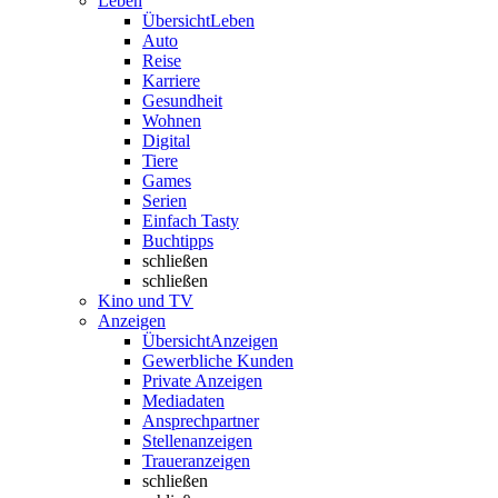
Leben
Übersicht
Leben
Auto
Reise
Karriere
Gesundheit
Wohnen
Digital
Tiere
Games
Serien
Einfach Tasty
Buchtipps
schließen
schließen
Kino und TV
Anzeigen
Übersicht
Anzeigen
Gewerbliche Kunden
Private Anzeigen
Mediadaten
Ansprechpartner
Stellenanzeigen
Traueranzeigen
schließen