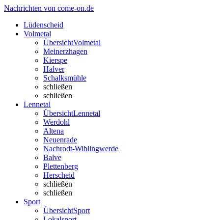
Nachrichten von come-on.de
Lüdenscheid
Volmetal
Übersicht
Volmetal
Meinerzhagen
Kierspe
Halver
Schalksmühle
schließen
schließen
Lennetal
Übersicht
Lennetal
Werdohl
Altena
Neuenrade
Nachrodt-Wiblingwerde
Balve
Plettenberg
Herscheid
schließen
schließen
Sport
Übersicht
Sport
Lokalsport