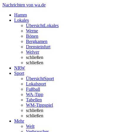
Nachrichten von wa.de
Hamm
Lokales
Übersicht
Lokales
Werne
Bönen
Bergkamen
Drensteinfurt
Welver
schließen
schließen
NRW
Sport
Übersicht
Sport
Lokalsport
Fußball
WA-Tipp
Tabellen
WM-Tippspiel
schließen
schließen
Mehr
Welt
Verbraucher