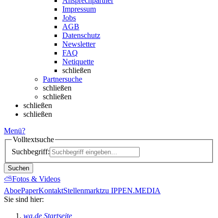
Ansprechpartner
Impressum
Jobs
AGB
Datenschutz
Newsletter
FAQ
Netiquette
schließen
Partnersuche
schließen
schließen
schließen
schließen
Menü
?
Volltextsuche
Suchbegriff:
Suchen
⛅
Fotos & Videos
Abo
ePaper
Kontakt
Stellenmarkt
zu IPPEN.MEDIA
Sie sind hier:
wa.de Startseite