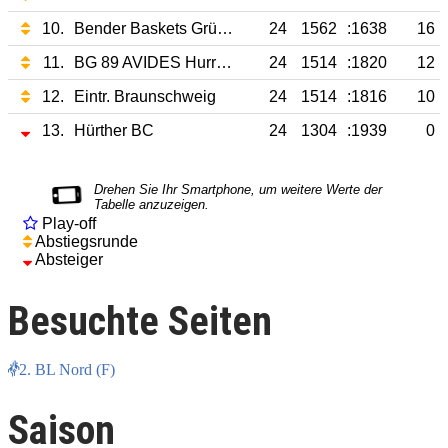
10.
Bender Baskets Grünberg
24
1562
:1638
16
11.
BG 89 AVIDES Hurricanes
24
1514
:1820
12
12.
Eintr. Braunschweig
24
1514
:1816
10
13.
Hürther BC
24
1304
:1939
0
Play-off
Abstiegsrunde
Absteiger
Besuchte Seiten
2. BL Nord (F)
Saison