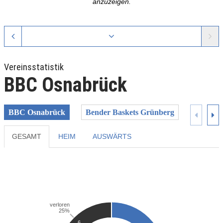
anzuzeigen.
Vereinsstatistik
BBC Osnabrück
BBC Osnabrück
Bender Baskets Grünberg
BG 89 A
GESAMT
HEIM
AUSWÄRTS
Previous
Next