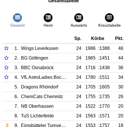
Gesamttabelle
Gesamt
Heim
Auswärts
Kreuztabelle
Sp.
Körbe
Pkt.
1.
Wings Leverkusen
24
1986
:1388
46
2.
BG Göttingen
24
1965
:1451
44
3.
BBC Osnabrück
24
1716
:1438
36
4.
VfL AstroLadies Bochum
24
1780
:1511
34
5.
Dragons Rhöndorf
24
1705
:1605
30
6.
ChemCats Chemnitz
24
1755
:1735
26
7.
NB Oberhausen
24
1522
:1770
20
8.
TuS Lichterfelde
24
1563
:1571
20
9.
Eimsbütteler Turnverband
24
1553
:1757
18