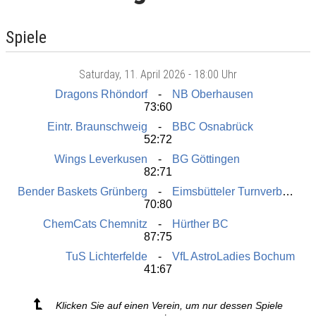
Spiele
Saturday
, 11. April 2026 -
18:00 Uhr
Dragons Rhöndorf
NB Oberhausen
73:60
Eintr. Braunschweig
BBC Osnabrück
52:72
Wings Leverkusen
BG Göttingen
82:71
Bender Baskets Grünberg
Eimsbütteler Turnverband
70:80
ChemCats Chemnitz
Hürther BC
87:75
TuS Lichterfelde
VfL AstroLadies Bochum
41:67
Klicken Sie auf einen Verein, um nur dessen Spiele