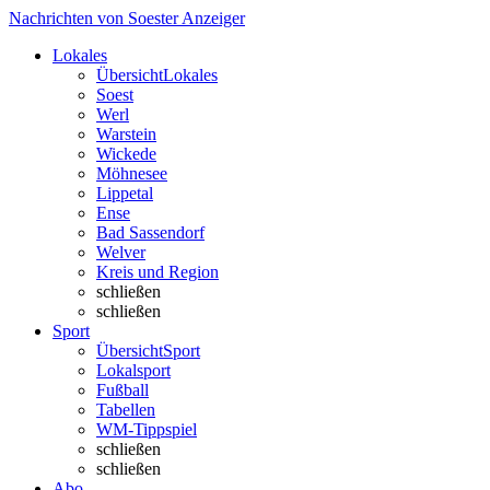
Nachrichten von Soester Anzeiger
Lokales
Übersicht
Lokales
Soest
Werl
Warstein
Wickede
Möhnesee
Lippetal
Ense
Bad Sassendorf
Welver
Kreis und Region
schließen
schließen
Sport
Übersicht
Sport
Lokalsport
Fußball
Tabellen
WM-Tippspiel
schließen
schließen
Abo