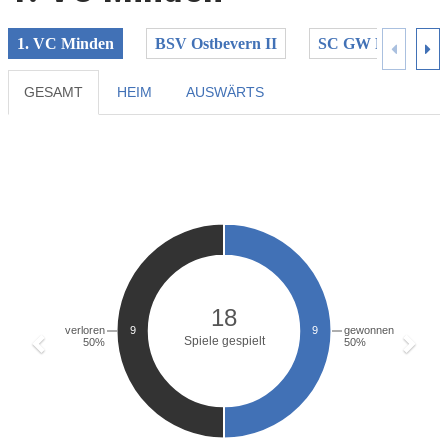
1. VC Minden
BSV Ostbevern II
SC GW Paderbor
GESAMT
HEIM
AUSWÄRTS
Previous
Next