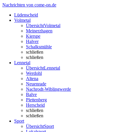
Nachrichten von come-on.de
Lüdenscheid
Volmetal
Übersicht
Volmetal
Meinerzhagen
Kierspe
Halver
Schalksmühle
schließen
schließen
Lennetal
Übersicht
Lennetal
Werdohl
Altena
Neuenrade
Nachrodt-Wiblingwerde
Balve
Plettenberg
Herscheid
schließen
schließen
Sport
Übersicht
Sport
Lokalsport