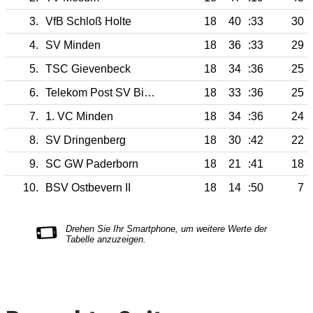
3.
VfB Schloß Holte
18
40
:33
30
4.
SV Minden
18
36
:33
29
5.
TSC Gievenbeck
18
34
:36
25
6.
Telekom Post SV Bielefeld
18
33
:36
25
7.
1. VC Minden
18
34
:36
24
8.
SV Dringenberg
18
30
:42
22
9.
SC GW Paderborn
18
21
:41
18
10.
BSV Ostbevern II
18
14
:50
7